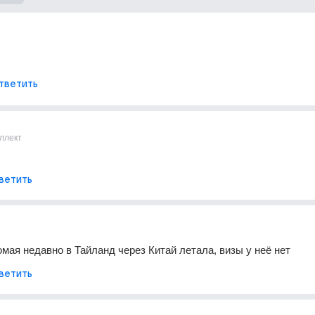
тветить
ллект
ветить
омая недавно в Тайланд через Китай летала, визы у неё нет
ветить