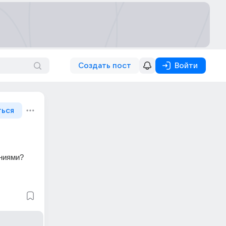
Создать пост
Войти
ться
иниями?