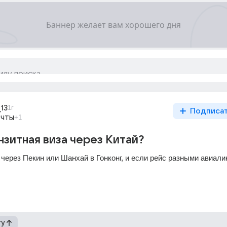
_13
1г
Подписа
ечты
+1
нзитная виза через Китай?
 через Пекин или Шанхай в Гонконг, и если рейс разными авиал
гу