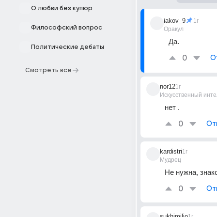
О любви без купюр
iakov_9
1г
Философский вопрос
Оракул
Да.
Политические дебаты
0
О
Смотреть все
nor12
1г
Искусственный инте
нет .
0
От
kardistri
1г
Мудрец
Не нужна, знак
0
От
sukhimilio
1г