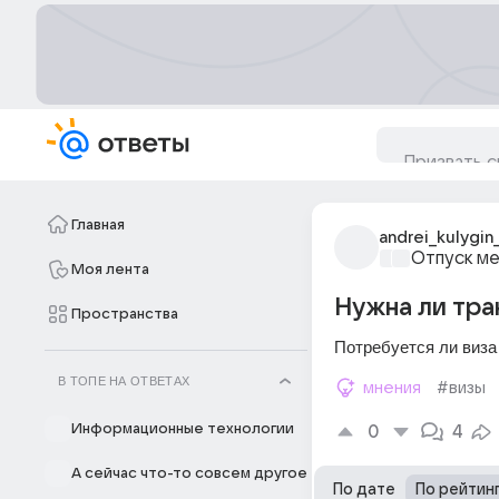
Главная
andrei_kulygin
Отпуск м
Моя лента
Нужна ли тра
Пространства
Потребуется ли виза
В ТОПЕ НА ОТВЕТАХ
мнения
#визы
Информационные технологии
0
4
А сейчас что-то совсем другое
По дате
По рейтин