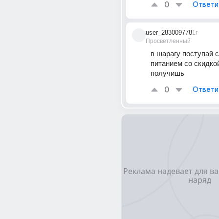
0
Ответи
user_283009778
1г
Просветленный
в шарагу поступай с
питанием со скидко
получишь
0
Ответи