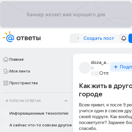
Создать пост
Главная
doza_amphetamina
Подп
1г
Моя лента
Отпуск мечты
Пространства
Как жить в друг
городе
В ТОПЕ НА ОТВЕТАХ
Всем привет, я после 9 ре
учится один в совсем друг
Информационные технологии
своей подруге. Как вообщ
посоветуете? Заранее бо
А сейчас что-то совсем другое
спасибо.