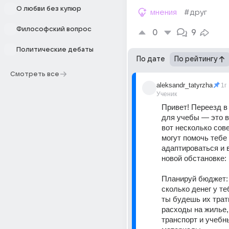
О любви без купюр
мнения
#друг
Философский вопрос
0
9
Политические дебаты
По дате
По рейтингу
Смотреть все
aleksandr_tatyrzha
1г
Ученик
Привет! Переезд в 
для учебы — это ва
вот несколько сове
могут помочь тебе 
адаптироваться и 
новой обстановке: 
Планируй бюджет: 
сколько денег у теб
ты будешь их трати
расходы на жилье, 
транспорт и учебны