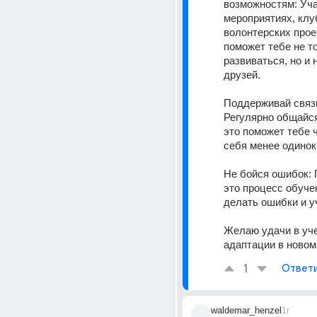
возможностям: Уча
мероприятиях, клуб
волонтерских проек
поможет тебе не то
развиваться, но и 
друзей. 
Поддерживай связь
Регулярно общайся
это поможет тебе ч
себя менее одинок
Не бойся ошибок: 
это процесс обучен
Желаю удачи в уче
адаптации в новом
1
Ответ
waldemar_henzel
1г