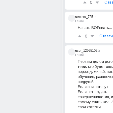
0
Отве
strelets_725
1г
Гений
Начать ВОРовать...
0
Ответи
user_12965102
1г
Гений
Первым делом догов
теми, кто будет опл
переезд, жильё, пита
обучение, развлечен
подругой.
Если они потянут - 
Если нет - ждать 
совершеннолетия, ис
самому снять жильё
свои хотелки.