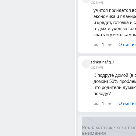
Оракул
учится прийдется в
экономика и планир
и кредит, готовка и с
отдых и уход за соб
знать и уметь самом
1
Ответи
zdrastinafig
1г
Оракул
К подруге домой (в 
домой) 50% проблем
что родители думаю
поводу?
1
Ответи