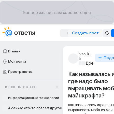
Создать пост
Главная
ivan_konyshev_68
Подп
1г
Моя лента
Время игр
+1
Пространства
Как называлась и
где надо было
В ТОПЕ НА ОТВЕТАХ
выращивать моб
майнкрафта?
Информационные технологии
как называлась игра в вк 
А сейчас что-то совсем другое
выращивать моба из майн