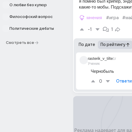
я помню был крипер, энде
О любви без купюр
какие-то мобы. Подскажи
Философский вопрос
мнения
#игра
#ма
Политические дебаты
-1
1
Смотреть все
По дате
По рейтингу
rasterik_v_tilte
1г
Ученик
Чернобыль
0
Ответи