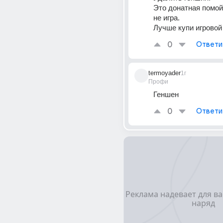
Это донатная помойк
не игра.
Лучше купи игровой
0
Ответи
termoyader
1г
Профи
Геншен
0
Ответи