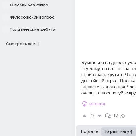
О любви без купюр
Философский вопрос
Политические дебаты
Смотреть все
Буквально на днях случа
эту даму, но вот не знаю ч
собиралась крутить Часку
достойный отряд. Подскаж
впишется ли она под Часк
очень, то посоветуйте кр
мнения
0
12
По дате
По рейтингу