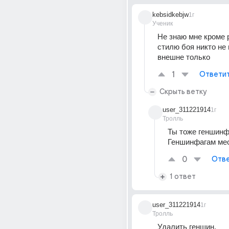
kebsidkebjw
1г
Ученик
Не знаю мне кроме р
стилю боя никто не 
внешне только
1
Ответи
Скрыть ветку
user_311221914
1г
Тролль
Ты тоже геншинфа
Геншинфагам мес
0
Отве
1 ответ
user_311221914
1г
Тролль
Удалить геншин. 