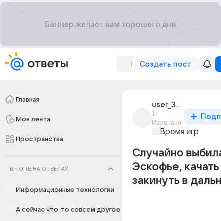
Создать пост
Главная
user_313703280
1г
Подп
Моя лента
Изменено
Время игр
Пространства
Случайно выбил
Эскофье, качать
В ТОПЕ НА ОТВЕТАХ
закинуть в даль
Информационные технологии
А сейчас что-то совсем другое