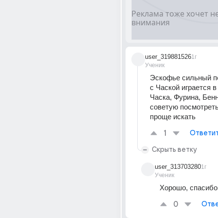
user_319881526
1г
Ученик
Эскофье сильный п
с Чаской играется в
Часка, Фурина, Бен
советую посмотреть 
проще искать
1
Ответи
Скрыть ветку
user_313703280
1г
Ученик
Хорошо, спасибо
0
Отве