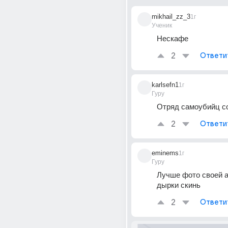
mikhail_zz_3
1г
Ученик
Нескафе
2
Ответи
karlsefn1
1г
Гуру
Отряд самоубийц с
2
Ответи
eminems
1г
Гуру
Лучше фото своей а
дырки скинь
2
Ответи