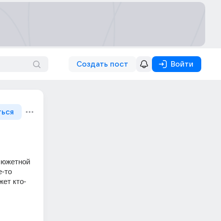
Создать пост
Войти
ться
сюжетной 
-то 
жет кто-