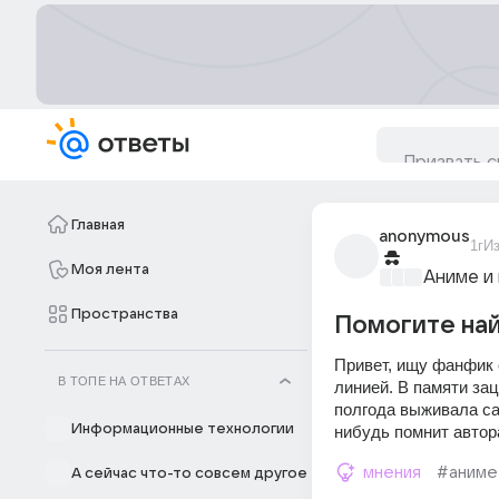
Главная
anonymous
1г
И
Моя лента
Аниме и 
Пространства
Помогите най
Привет, ищу фанфик с
В ТОПЕ НА ОТВЕТАХ
линией. В памяти заце
полгода выживала са
Информационные технологии
нибудь помнит автор
мнения
#аниме
А сейчас что-то совсем другое