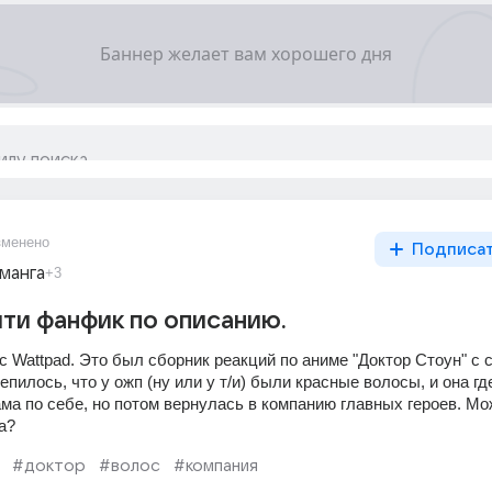
зменено
Подписа
манга
+3
ти фанфик по описанию.
 Wattpad. Это был сборник реакций по аниме "Доктор Стоун" с 
пилось, что у ожп (ну или у т/и) были красные волосы, и она где
ма по себе, но потом вернулась в компанию главных героев. Мо
а?
#доктор
#волос
#компания