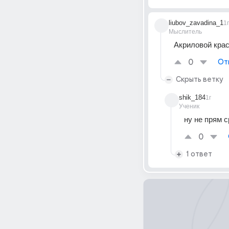
liubov_zavadina_1
1г
Мыслитель
Акриловой крас
0
От
Скрыть ветку
shik_184
1г
Ученик
ну не прям 
0
1 ответ