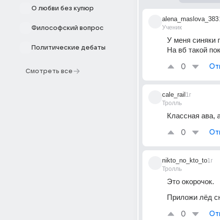
О любви без купюр
alena_maslova_383
Ученик
Философский вопрос
У меня синяки 
Политические дебаты
На вб такой по
0
От
Смотреть все
cale_rail
1г
Тролль
Классная ава, 
0
От
nikto_no_kto_to
1г
Тролль
Это окорочок. 
Приложи лёд с
0
От