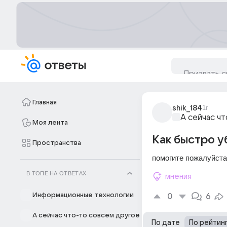
Главная
shik_184
1г
А сейчас ч
Моя лента
Как быстро у
Пространства
помогите пожалуйста
В ТОПЕ НА ОТВЕТАХ
мнения
Информационные технологии
0
6
А сейчас что-то совсем другое
По дате
По рейтин