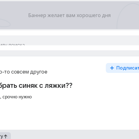
Подписа
то-то совсем другое
брать синяк с ляжки??
, срочно нужно
гу