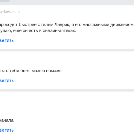
1г
Изменено
проходят быстрее с гелем Лаврик, я его массажными движениями
купаю, еще он есть в онлайн-аптеках.
ветить
а кто тебя бьёт, мазью помажь
ветить
начала
ветить