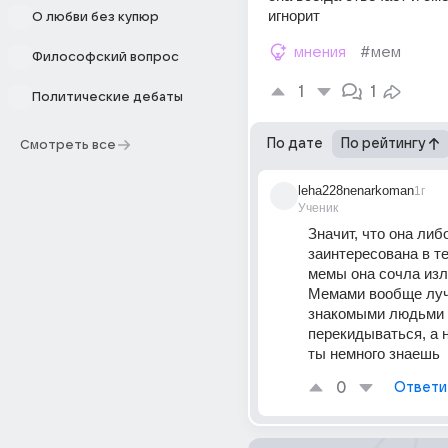
игнорит
О любви без купюр
мнения
#мем
Философский вопрос
1
1
Политические дебаты
По дате
По рейтингу
Смотреть все
leha228nenarkoman
1г
Ученик
Значит, что она либо
заинтересована в те
мемы она сочла изл
Мемами вообще луч
знакомыми людьми 
перекидываться, а не
ты немного знаешь
0
Ответи