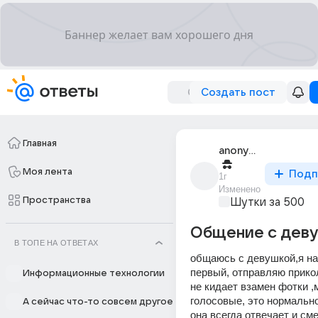
Создать пост
Главная
anonymous
Моя лента
Подп
1г
Изменено
Пространства
Шутки за 500
Общение с дев
В ТОПЕ НА ОТВЕТАХ
общаюсь с девушкой,я на
первый, отправляю прикол
Информационные технологии
не кидает взамен фотки ,
голосовые, это нормально 
А сейчас что-то совсем другое
она всегда отвечает и сме