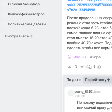
О любви без купюр
s/0/3128289322284570666
s7n2o133494998
Философский вопрос
После проделанных опера
реально стал чуть стабил
Политические дебаты
плохо(скакал 6-23, стал 5-
самое главное пинг на оф
Смотреть все
стал вместо 16-20 стал 40-
вообще 40-70 скачет. Под
сделать чтобы всё норм 
мнения
#игра
0
1
По дате
По рейтингу
young_6310
11мес
Ученик
По поводу подключе
или скачай прогу дл