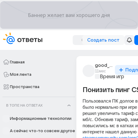
Создать пост
Главная
good_game_500
Подп
11мес
Моя лента
Время игр
Пространства
Понизить пинг C
Пользовался ПК долгое в
В ТОПЕ НА ОТВЕТАХ
было нормально при игре 
решил увеличить тариф с 
Информационные технологии
мб/c. Обновив тариф, заме
повысились мс в катках и 
А сейчас что-то совсем другое
интернете нашел данную 
steamcommunity.com/app/7