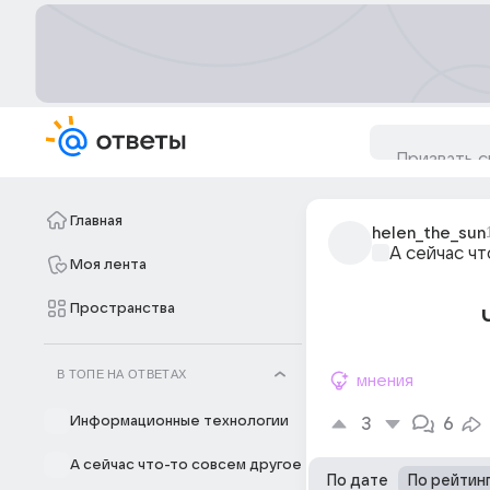
Главная
helen_the_sun
А сейчас ч
Моя лента
Пространства
В ТОПЕ НА ОТВЕТАХ
мнения
Информационные технологии
3
6
А сейчас что-то совсем другое
По дате
По рейтин