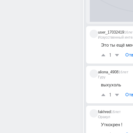
user_17032419
16ле
Искусственный инте
Это ты ещё меня
1
Отв
aliona_4908
16лет
Гуру
выхухоль
1
Отв
fakhred
16лет
Оракул
Уткохрен !