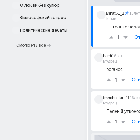
О любви без купюр
annat61_1
16лет
Философский вопрос
Гений
...только чел
Политические дебаты
1
От
Смотреть все
bardi
16лет
Мудрец
роганос
1
Отв
francheska_41
16ле
Мудрец
Пьяный утконо
1
Отв