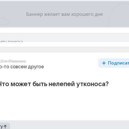
16лет
Изменено
Подписа
то-то совсем другое
Что может быть нелепей утконоса?
гу