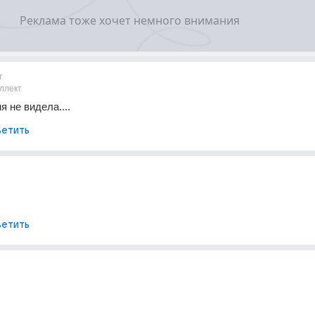
т
ллект
 не видела....
етить
етить