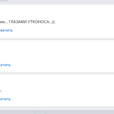
овек... ГЛАЗАМИ УТКОНОСА...))
ветить
етить
т
с.
етить