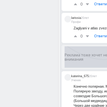
0
Ответи
larissia
20лет
Профи
Zaglyani v atlas zvez
0
Ответи
katerina_675
20лет
Ученик
Конечно полярная. 
Полярную звезду, и
созвездие Большого
(Большой медведиц
Через две крайние з