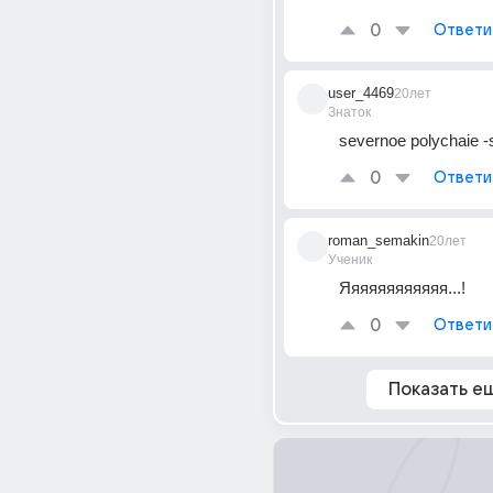
0
Ответи
user_4469
20лет
Знаток
severnoe polychaie -s
0
Ответи
roman_semakin
20лет
Ученик
Яяяяяяяяяяяя...!
0
Ответи
Показать е