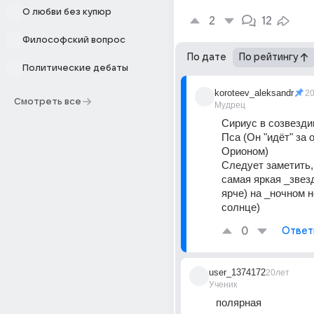
О любви без купюр
2
12
Философский вопрос
По дате
По рейтингу
Политические дебаты
koroteev_aleksandr
2
Смотреть все
Мудрец
Сириус в созвезди
Пса (Он "идёт" за 
Орионом) 
Следует заметить, 
самая яркая _звезд
ярче) на _ночном н
солнце)
0
Ответ
user_1374172
20лет
Ученик
полярная