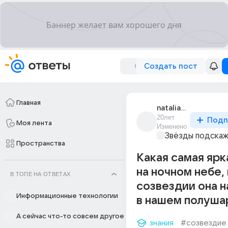
Создать пост
Главная
natalia_valeeva
20лет
Подп
Моя лента
Изменено
Звёзды подска
Пространства
Какая самая ярк
на ночном небе, 
В ТОПЕ НА ОТВЕТАХ
созвездии она 
Информационные технологии
в нашем полуша
А сейчас что-то совсем другое
знания
#созвездие