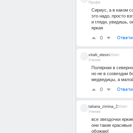
Профи
Сириус, а в каком со
это надо, просто взг
и гляди, увидишь, о
яркая
0
Ответи
vitalii_elesin
20лет
Ученик
Полярная в северно
но не в созвездии б
медведицы, а малой
0
Ответи
tatiana_zimina_2
20лет
Ученик
все звездочки яркие
они такие красивые 
обожаю!