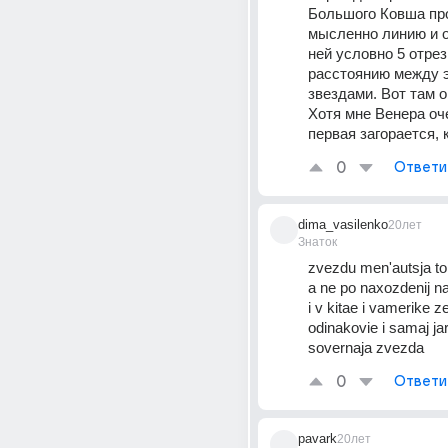
Большого Ковша про
мысленно линию и о
ней условно 5 отрез
расстоянию между э
звездами. Вот там он
Хотя мне Венера оче
первая загорается, 
0
Ответи
dima_vasilenko
20лет
Знаток
zvezdu men'autsja to
a ne po naxozdenij n
i v kitae i vamerike z
odinakovie i samaj jar
sovernaja zvezda
0
Ответи
pavark
20лет