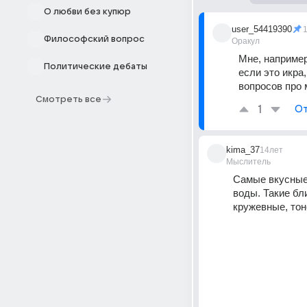
О любви без купюр
user_54419390
Философский вопрос
Оракул
Мне, например,
Политические дебаты
если это икра
вопросов про 
Смотреть все
1
От
kima_37
14лет
Мыслитель
Самые вкусные
воды. Такие бл
кружевные, тон