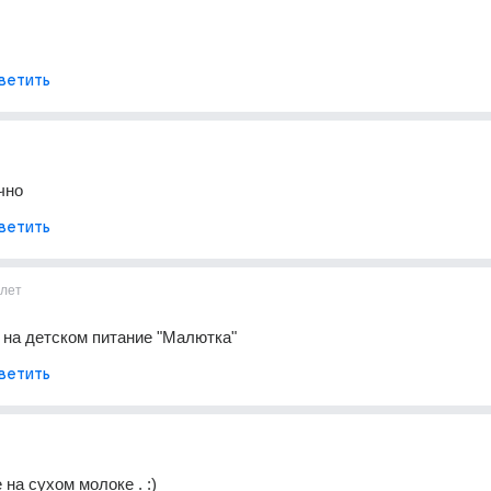
ветить
чно
ветить
лет
на детском питание "Малютка"
ветить
на сухом молоке . :)