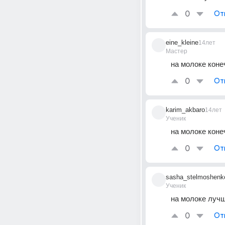
0
От
eine_kleine
14лет
Мастер
на молоке коне
0
От
karim_akbaro
14лет
Ученик
на молоке коне
0
От
sasha_stelmoshenk
Ученик
на молоке луч
0
От