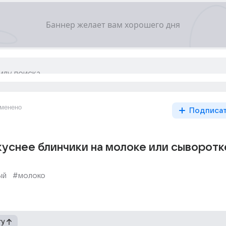
менено
Подписа
куснее блинчики на молоке или сыворотк
ый
#молоко
гу