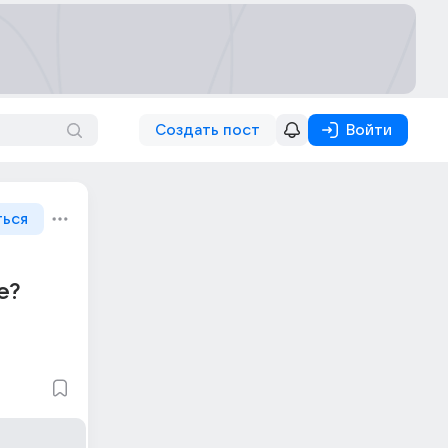
Создать пост
Войти
ться
е?