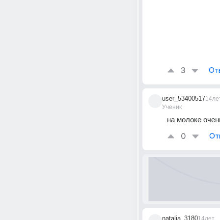
3
От
user_53400517
14ле
Ученик
на молоке очен
0
От
natalia_3180
14лет