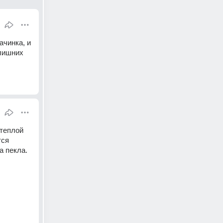
чинка, и 
лишних 
теплой 
ся 
а пекла.