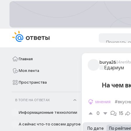
Главная
burya26
14лет
Из
Едариум
Моя лента
Пространства
На чем в
В ТОПЕ НА ОТВЕТАХ
мнения
#вкусн
Информационные технологии
0
15
А сейчас что-то совсем другое
По дате
По рейтин