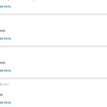
ветить
чно
ветить
чно
ветить
o
14лет
ше
ветить