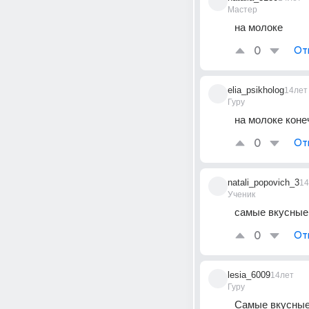
Мастер
на молоке
0
От
elia_psikholog
14лет
Гуру
на молоке коне
0
От
natali_popovich_3
14
Ученик
самые вкусные 
0
От
lesia_6009
14лет
Гуру
Самые вкусные 