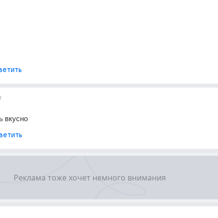
ветить
т
ь вкусно
ветить