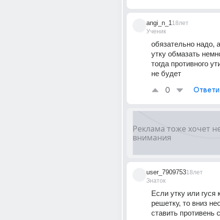
angi_n_1
18лет
Ученик
обязательно надо, а
утку обмазать немно
тогда противного ути
не будет
0
Ответи
user_7909753
18лет
Знаток
Если утку или гуся 
решетку, то вниз не
ставить противень с