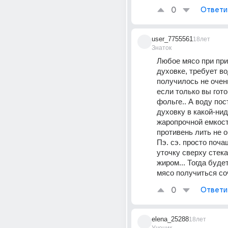
0
Ответи
user_7755561
18лет
Знаток
Любое мясо при при
духовке, требует во
получилось не очень 
если только вы готов
фольге.. А воду пост
духовку в какой-нид
жаропрочной емкости.
противень лить не о
Пэ. сэ. просто поча
уточку сверху стека
жиром... Тогда будет
мясо получиться с
0
Ответи
elena_25288
18лет