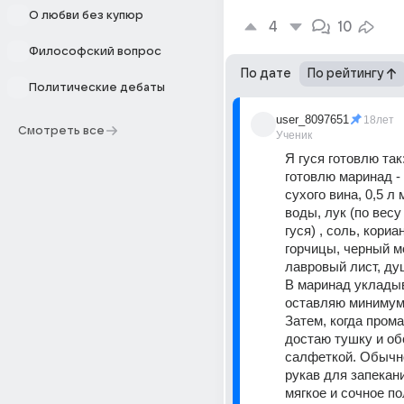
О любви без купюр
4
10
Философский вопрос
По дате
По рейтингу
Политические дебаты
user_8097651
18лет
Смотреть все
Ученик
Я гуся готовлю так
готовлю маринад - 0
сухого вина, 0,5 л
воды, лук (по весу
гуся) , соль, кориан
горчицы, черный м
лавровый лист, ду
В маринад укладыв
оставляю минимум 
Затем, когда прома
достаю тушку и об
салфеткой. Обычн
рукав для запекани
мягкое и сочное по