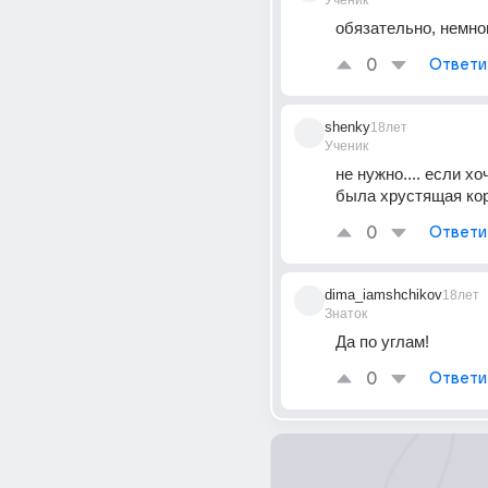
Ученик
обязательно, немно
0
Ответи
shenky
18лет
Ученик
не нужно.... если хо
была хрустящая ко
0
Ответи
dima_iamshchikov
18лет
Знаток
Да по углам!
0
Ответи