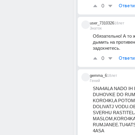
0
Ответи
user_7310326
18лет
Знаток
Обязательно! А то ж
дымить на противене
задохнетесь.
0
Ответи
gemma_6
18лет
Гений
SNA4ALA NADO IH 
DUHOVKE DO RUM
KORO4KI,A POTOM 
DOLIVATJ VODU.OB
SVERHU RASTITELJ
MASLOM,KORO4KA
RUMJANEE.TU4ATSJ
4ASA