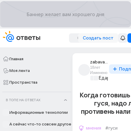
Создать пост
Главная
zabava_batkovna
18лет
Подп
Моя лента
Изменено
Едариум
+1
Пространства
Когда готовишь
В ТОПЕ НА ОТВЕТАХ
гуся, надо 
противень нали
Информационные технологии
А сейчас что-то совсем другое
мнения
#гуси