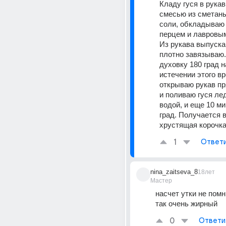
Кладу гуся в рукав
смесью из сметаны
соли, обкладываю
перцем и лавровым
Из рукава выпуска
плотно завязываю.
духовку 180 град на
истечении этого вр
открываю рукав пр
и поливаю гуся ле
водой, и еще 10 ми
град. Получается 
хрустящая корочка
1
Ответ
nina_zaitseva_8
18лет
Мастер
насчет утки не помню
так очень жирный
0
Ответи