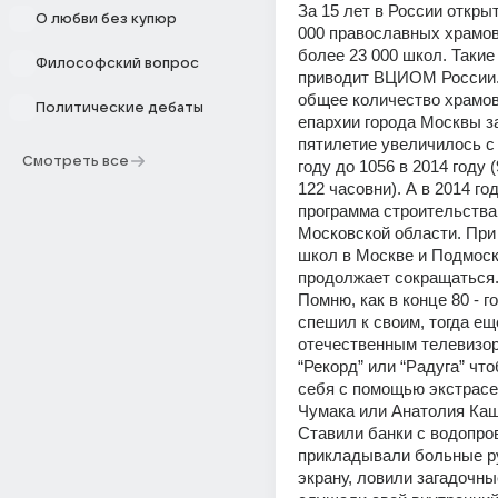
За 15 лет в России открыт
О любви без купюр
000 православных храмов 
более 23 000 школ. Такие
Философский вопрос
приводит ВЦИОМ России. 
общее количество храмов 
Политические дебаты
епархии города Москвы за
пятилетие увеличилось с 
Смотреть все
году до 1056 в 2014 году (
122 часовни). А в 2014 го
программа строительства 
Московской области. При 
школ в Москве и Подмоск
продолжает сокращаться
Помню, как в конце 80 - го
спешил к своим, тогда еще
отечественным телевизор
“Рекорд” или “Радуга” что
себя с помощью экстрасе
Чумака или Анатолия Каш
Ставили банки с водопров
прикладывали больные рук
экрану, ловили загадочны