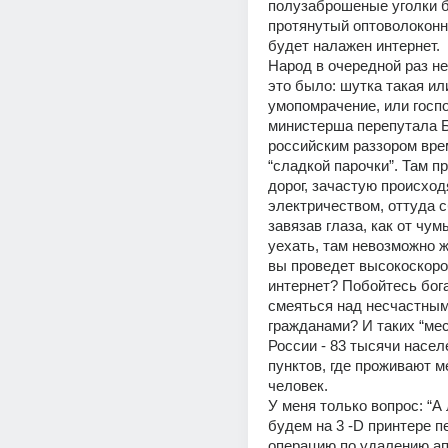
полузаброшеные уголки б
протянутый оптоволоконн
будет налажен интернет.
Народ в очередной раз не 
это было: шутка такая или
умопомрачение, или госпо
министерша перепутала Б
российским раззором вре
“сладкой парочки”. Там пр
дорог, зачастую происходя
электричеством, оттуда с
завязав глаза, как от чумы
уехать, там невозможно жи
вы проведет высокоскоро
интернет? Побойтесь бога,
смеяться над несчастным
гражданами? И таких “мес
России - 83 тысячи насел
пунктов, где проживают ме
человек.
У меня только вопрос: “А 
будем на 3 -D принтере пе
операцию по удалению ап