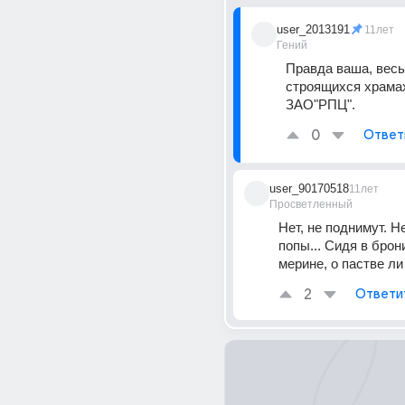
user_2013191
11лет
Гений
Правда ваша, весь 
строящихся храмах
ЗАО"РПЦ".
0
Ответ
user_90170518
11лет
Просветленный
Нет, не поднимут. Не 
попы... Сидя в брон
мерине, о пастве ли
2
Ответи