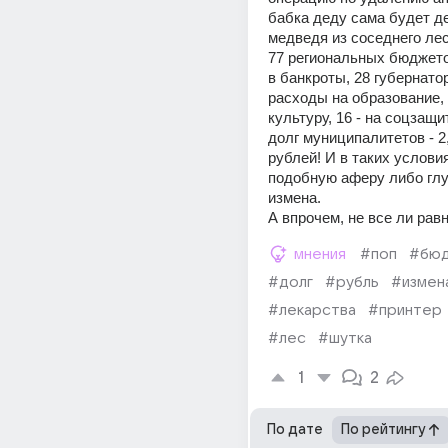
бабка деду сама будет де
медведя из соседнего лес
77 региональных бюджето
в банкроты, 28 губернато
расходы на образование, 1
культуру, 16 - на соцзащи
долг муниципалитетов - 2,
рублей! И в таких условия
подобную аферу либо глу
измена.
А впрочем, не все ли рав
мнения
#поп
#бю
#долг
#рубль
#измен
#лекарства
#принтер
#лес
#шутка
1
2
По дате
По рейтингу