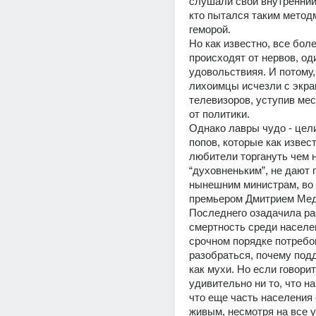
слушали свой внутренний г
кто пытался таким метод
геморой.
Но как известно, все боле
происходят от нервов, од
удовольствияя. И потому,
лихоимцы исчезли с экран
телевизоров, уступив ме
от политики.
Однако лавры чудо - цели
попов, которые как извес
любители торгануть чем н
“духовненьким”, не дают п
нынешним министрам, во г
премьером Дмитрием Мед
Последнего озадачила ра
смертность среди населени
срочном порядке потребо
разобраться, почему подд
как мухи. Но если говорит
удивительно ни то, что нар
что еще часть населения 
живым, несмотря на все у