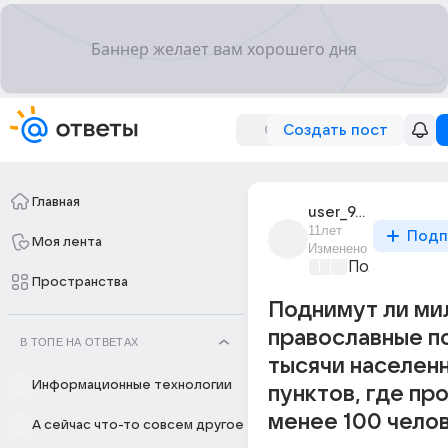
Создать пост
Главная
user_9498345
11лет
Подп
Моя лента
Изменено
Политически
Пространства
Поднимут ли ми
православные п
В ТОПЕ НА ОТВЕТАХ
тысячи населен
Информационные технологии
пунктов, где п
менее 100 челов
А сейчас что-то совсем другое