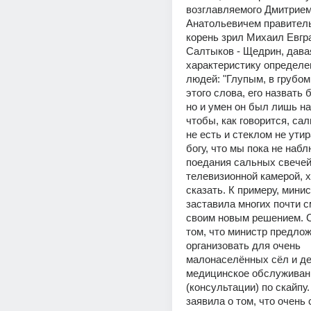
возглавляемого Дмитрием
Анатольевичем правитель
корень зрил Михаил Евгр
Салтыков - Щедрин, давая
характеристику определен
людей: "Глупым, в грубом
этого слова, его назвать 
но и умен он был лишь на
чтобы, как говорится, сал
не есть и стеклом не утир
богу, что мы пока не набл
поедания сальных свечей
телевизионной камерой, хо
сказать. К примеру, мини
заставила многих почти с
своим новым решением. С
том, что министр предлож
организовать для очень 
малонаселённых сёл и де
медицинское обслуживани
(консультации) по скайпу.
заявила о том, что очень с