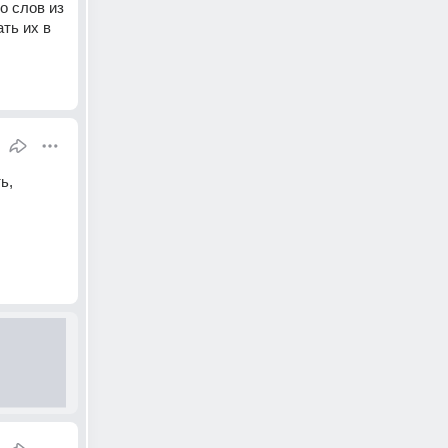
 слов из 
ть их в 
, 