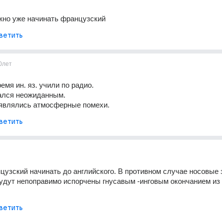
жно уже начинать французский
ветить
0лет
ремя ин. яз. учили по радио.
ался неожиданным. 
оявлялись атмосферные помехи.
ветить
узский начинать до английского. В противном случае носовые з
дут непоправимо испорчены гнусавым -инговым окончанием из 
ветить