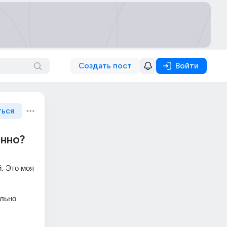
Создать пост
Войти
ться
енно?
. Это моя 
льно 