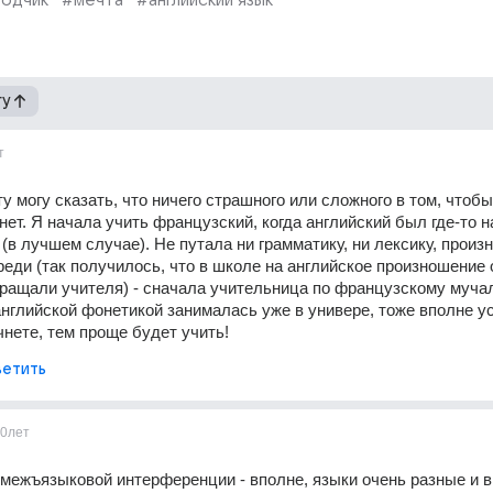
одчик
#мечта
#английский язык
гу
т
 могу сказать, что ничего страшного или сложного в том, чтобы 
нет. Я начала учить французский, когда английский был где-то на
e (в лучшем случае). Не путала ни грамматику, ни лексику, произ
реди (так получилось, что в школе на английское произношение о
ращали учителя) - сначала учительница по французскому мучала
английской фонетикой занималась уже в универе, тоже вполне у
нете, тем проще будет учить!
етить
0лет
 межъязыковой интерференции - вполне, языки очень разные и в 