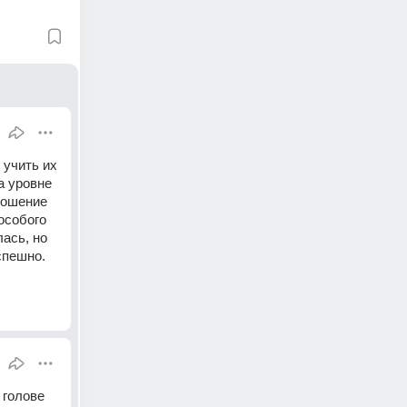
учить их 
 уровне 
ношение 
собого 
сь, но 
спешно. 
голове 