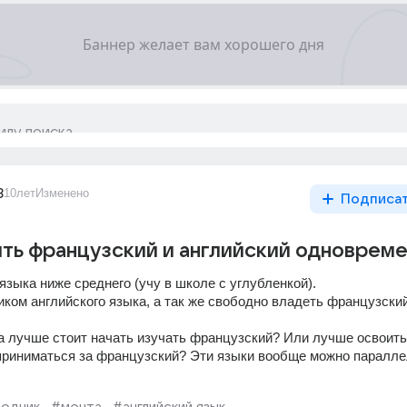
3
10лет
Изменено
Подписа
ть французский и английский одноврем
языка ниже среднего (учу в школе с углубленкой).
ком английского языка, а так же свободно владеть французский
да лучше стоит начать изучать французский? Или лучше освоить 
 приниматься за французский? Эти языки вообще можно паралле