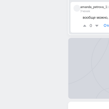
amanda_petrova_1
1
Ученик
вообще можно, 
0
От