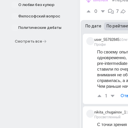
мнения
#перев
О любви без купюр
0
7
Философский вопрос
По дате
По рейтин
Политические дебаты
user_55792845
10ле
Смотреть все
Профи
По своему опыту
одновременно, 
pre-intermediat
ставили по оче
внимания не об
справилась, а 
Чем раньше нач
1
Отв
nikita_chugainov_1
1
Просветленный
С точки зрения