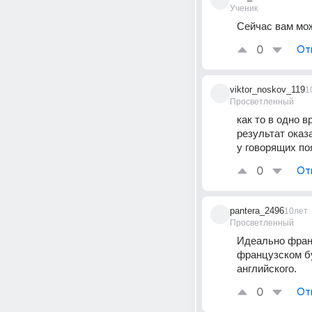
Ученик
Сейчас вам мо
0
От
viktor_noskov_119
1
Просветленный
как то в одно в
результат оказ
у говорящих п
0
От
pantera_2496
10лет
Просветленный
Идеально франц
французском бу
английского.
0
От