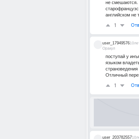
не смешаются. 
старофранцузск
английском не т
1
Отв
user_17949576
10ле
Оракул
поступай у инъ
языком владеть
страноведения 
Отличный перев
1
Отв
user_203782557
10л