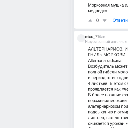
Морковная мушка ил
медведка
0
Ответи
miau_71
9лет
Искусственный интеллект
АЛЬТЕРНАРИОЗ, И
ГНИЛЬ МОРКОВИ, В
Alternaria radicina
Возбудитель может 
полной гибели моло
в период от всходов
4 листьев. В этом с
проявляется как «че
В более поздние фа
поражение моркови 
альтернариозом прив
подсыханию и отми
листьев, вследствие
снижается урожай к