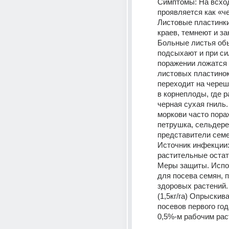
Симптомы: На всход
проявляется как «че
Листовые пластинки,
краев, темнеют и за
Больные листья обы
подсыхают и при си
поражении ложатся 
листовых пластинок
переходит на черешк
в корнеплоды, где р
черная сухая гниль.
моркови часто пора
петрушка, сельдерей
представители семе
Источник инфекции:
растительные остат
Меры защиты. Испо
для посева семян, п
здоровых растений.
(1,5кг/га) Опрыскив
посевов первого год
0,5%-м рабочим рас