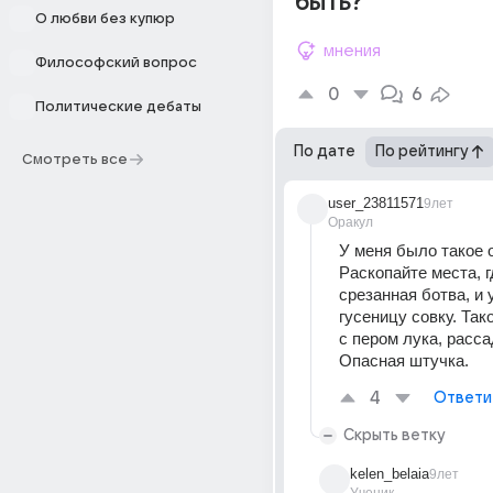
быть?
О любви без купюр
мнения
Философский вопрос
0
6
Политические дебаты
По дате
По рейтингу
Смотреть все
user_23811571
9лет
Оракул
У меня было такое о
Раскопайте места, гд
срезанная ботва, и 
гусеницу совку. Так
с пером лука, расса
Опасная штучка.
4
Ответи
Скрыть ветку
kelen_belaia
9лет