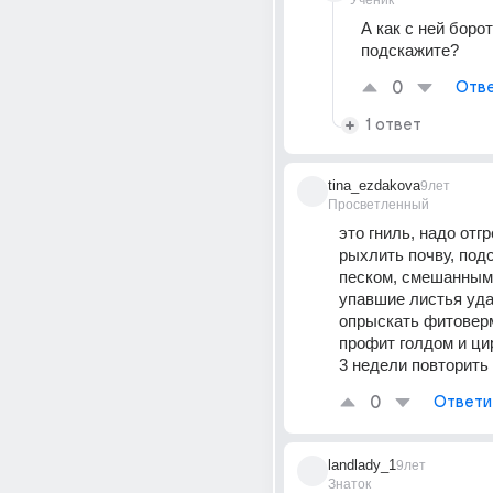
Ученик
А как с ней борот
подскажите?
0
Отве
1 ответ
tina_ezdakova
9лет
Просветленный
это гниль, надо отгр
рыхлить почву, подс
песком, смешанным 
упавшие листья уда
опрыскать фитоверм
профит голдом и цир
3 недели повторить
0
Ответи
landlady_1
9лет
Знаток