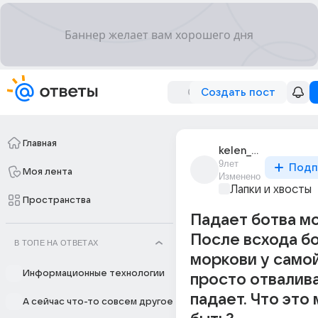
Создать пост
Главная
kelen_belaia
9лет
Подп
Моя лента
Изменено
Лапки и хвосты
Пространства
Падает ботва м
После всхода б
В ТОПЕ НА ОТВЕТАХ
моркови у само
Информационные технологии
просто отвалив
падает. Что это
А сейчас что-то совсем другое