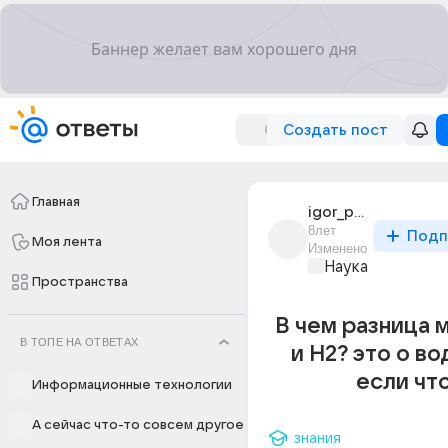
Создать пост
Главная
igor_pasko
8лет
Подп
Моя лента
Изменено
Наука
Пространства
В чем разница 
В ТОПЕ НА ОТВЕТАХ
и H2? это о в
если чт
Информационные технологии
А сейчас что-то совсем другое
знания