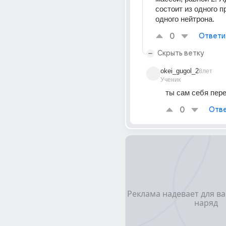
состоит из одного пр
одного нейтрона.
0
Ответи
Скрыть ветку
okei_gugol_2
8лет
Ученик
ты сам себя пер
0
Отве