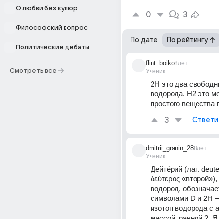
О любви без купюр
0
3
Философский вопрос
По дате
По рейтингу
Политические дебаты
flint_boiko
8лет
Смотреть все
Ученик
2H это два свободн
водорода. H2 это мо
простого вещества 
3
Ответи
dmitrii_granin_28
8лет
Ученик
Дейте́рий (лат. deuter
δεύτερος «второй»),
водород, обозначает
символами D и 2H 
изотоп водорода с а
массой, равной 2. Я