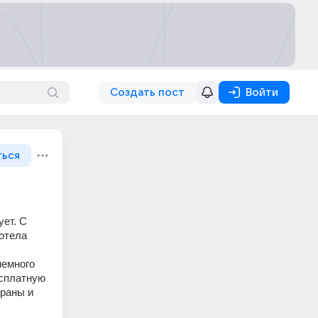
Создать пост
Войти
ться
ет. С 
отела 
емного 
сплатную 
раны и 