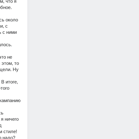
, что я 
бное. 
ь около 
, с 
 с ними 
лось. 
то не 
этом, то 
цели. Ну 
 итоге, 
того 
кампанию 
ь 
я ничего 
 
м стиле! 
 надо? 