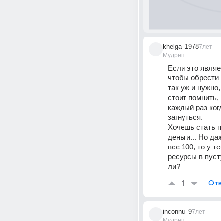
khelga_1978
7лет
Мудрец
Если это являет
чтобы обрести 
так уж и нужно
стоит помнить, 
каждый раз ког
загнуться.
Хочешь стать п
деньги... Но да
все 100, то у т
ресурсы в пусту
ли?
1
Отв
inconnu_9
7лет
Мудрец