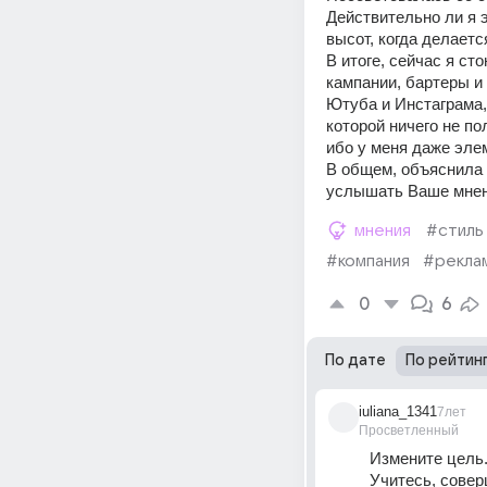
Действительно ли я э
высот, когда делаетс
В итоге, сейчас я ст
кампании, бартеры и 
Ютуба и Инстаграма, 
которой ничего не по
ибо у меня даже элем
В общем, объяснила 
услышать Ваше мнени
мнения
#стиль
#компания
#рекла
0
6
По дате
По рейтин
iuliana_1341
7лет
Просветленный
Измените цель.
Учитесь, совер