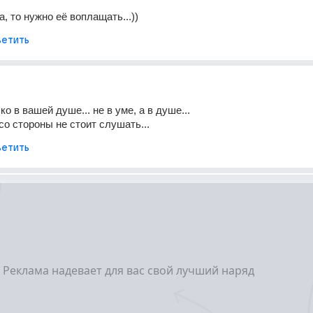
, то нужно её воплащать...))
етить
ко в вашей душе... не в уме, а в душе...
о стороны не стоит слушать...
етить