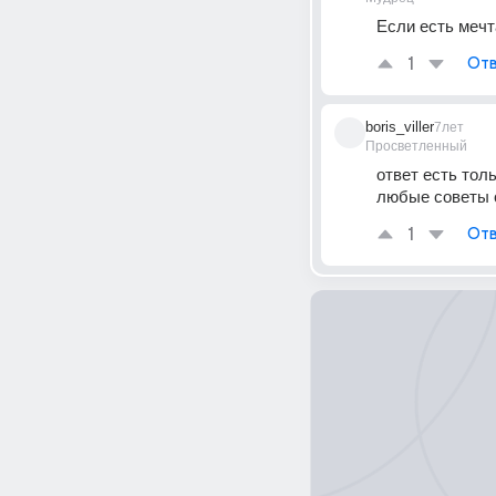
Если есть мечта
1
Отв
boris_viller
7лет
Просветленный
ответ есть толь
любые советы с
1
Отв