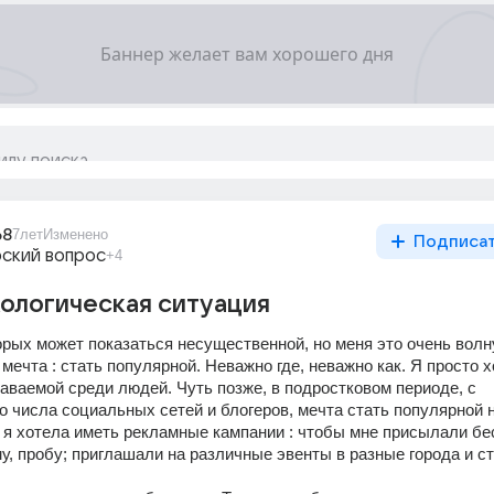
68
7лет
Изменено
Подписа
ский вопрос
+4
ологическая ситуация
рых может показаться несущественной, но меня это очень волну
мечта : стать популярной. Неважно где, неважно как. Я просто х
аваемой среди людей. Чуть позже, в подростковом периоде, с 
о числа социальных сетей и блогеров, мечта стать популярной н
2 я хотела иметь рекламные кампании : чтобы мне присылали бе
, пробу; приглашали на различные эвенты в разные города и ст