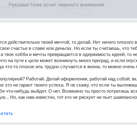
ся действительно твоей мечтой, то делай. Нет ничего плохого в 
свое счастье в славе или деньгах. Но если ты считаешь, что тебе
, а твое хобби и мечты превращается в одержимость идеей, то не
что на пути к цели может возникнуть много преград, и если опуск
да что-то плохое иль трудно случается в жизни, то можно очень 
опулярной? Работай. Делай оформления, работай над собой, вк
же это не гарант твоего успеха. Я не скажу, что если ты выложиш
ебя что-нибудь выйдет. О нет. Возможно ты просто потратишь все
ю... Но, как нам известно, тот кто не рискует не пьет шампанског
етить