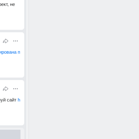
кт, не 
ирована п
уй сайт 
h