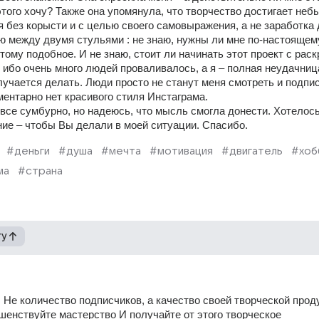
того хочу? Также она упомянула, что творчество достигает неб
я без корысти и с целью своего самовыражения, а не заработка д
ою между двумя стульями : не знаю, нужны ли мне по-настоящему
тому подобное. И не знаю, стоит ли начинать этот проект с раскр
ибо очень много людей проваливалось, а я – полная неудачница
лучается делать. Люди просто не станут меня смотреть и подпис
ентарно нет красивого стиля Инстаграма. 
все сумбурно, но надеюсь, что мысль смогла донести. Хотелось
е – чтобы Вы делали в моей ситуации. Спасибо.
#деньги
#душа
#мечта
#мотивация
#двигатель
#хоб
ма
#страна
гу
 Не количество подписчиков, а качество своей творческой проду
шенствуйте мастерство И получайте от этого творческое 