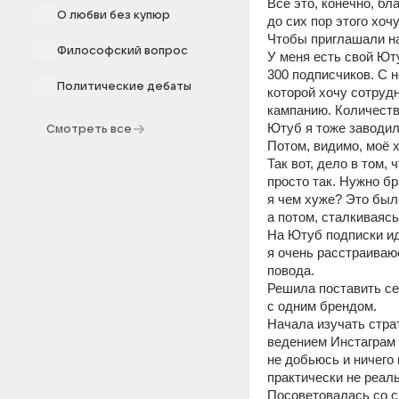
Все это, конечно, бл
О любви без купюр
до сих пор этого хоч
Чтобы приглашали на
Философский вопрос
У меня есть свой Юту
300 подписчиков. С н
Политические дебаты
которой хочу сотрудн
кампанию. Количеств
Ютуб я тоже заводила
Смотреть все
Потом, видимо, моё 
Так вот, дело в том, 
просто так. Нужно бр
я чем хуже? Это было
а потом, сталкиваяс
На Ютуб подписки иду
я очень расстраиваюс
повода. 
Решила поставить себ
с одним брендом. 
Начала изучать стра
ведением Инстаграм п
не добьюсь и ничего 
практически не реаль
Посоветовалась со с