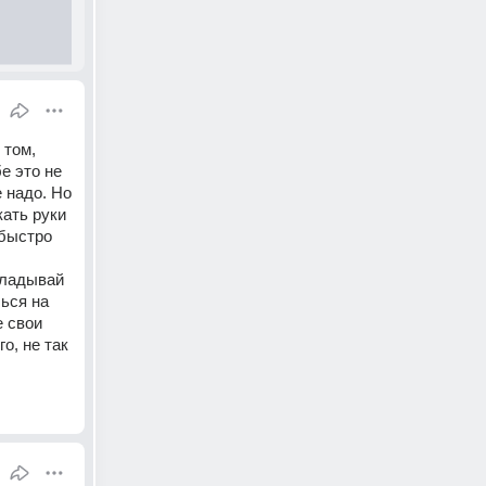
том, 
 это не 
 надо. Но 
ать руки 
быстро 
ладывай 
ься на 
 свои 
о, не так 