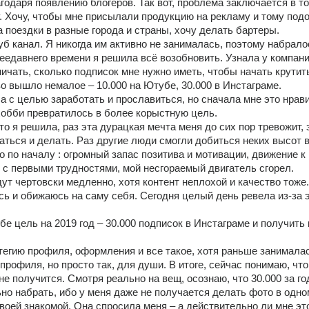
агодаря появлению блогеров. Так вот, проблема заключается в том
у. Хочу, чтобы мне присылали продукцию на рекламу и тому подо
 поездки в разные города и страны, хочу делать бартеры. 
б канал. Я никогда им активно не занималась, поэтому набралос
еедавнего времени я решила всё возобновить. Узнала у компании
ичать, сколько подписок мне нужно иметь, чтобы начать крутить
о вышло немалое – 10.000 на Ютубе, 30.000 в Инстаграме. 
 с целью заработать и прославиться, но сначала мне это нрави
хобби превратилось в более корыстную цель. 
что я решила, раз эта дурацкая мечта меня до сих пор тревожит, э
аться и делать. Раз другие люди смогли добиться неких высот в 
 по началу : огромный запас позитива и мотивации, движение к 
ь с первыми трудностями, мой несгораемый двигатель сгорел. 
т чертовски медленно, хотя контент неплохой и качество тоже. В
ь и обижаюсь на саму себя. Сегодня целый день ревела из-за э
е цель на 2019 год – 30.000 подписок в Инстаграме и получить 
тегию профиля, оформления и все такое, хотя раньше занималас
рофиля, но просто так, для души. В итоге, сейчас понимаю, что 
не получится. Смотря реально на вещ, осознаю, что 30.000 за год
но набрать, ибо у меня даже не получается делать фото в одно
воей знакомой. Она спросила меня – а действительно ли мне это