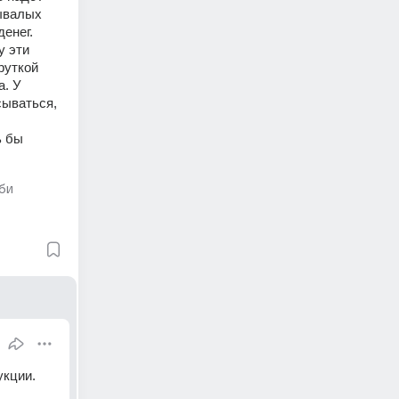
ывалых 
енег. 
 эти 
уткой 
. У 
ываться, 
 бы 
би
кции. 