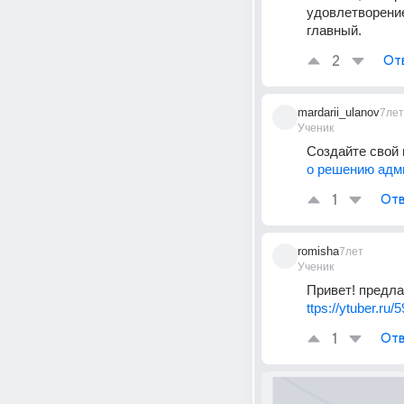
удовлетворение
главный.
2
От
mardarii_ulanov
7лет
Ученик
Создайте свой 
о решению адм
1
Отв
romisha
7лет
Ученик
Привет! предла
ttps://ytuber.ru/
1
Отв