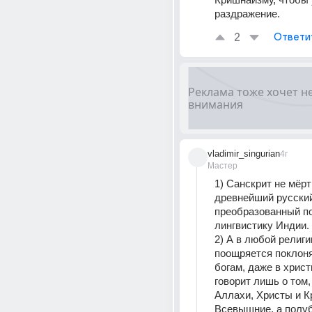
раздражение.
2
Ответи
vladimir_singurian
4г
Мастер
1) Санскрит не мёрт
древнейший русский
преобразованный по
лингвистику Индии.
2) А в любой религии
поощряется поклоня
богам, даже в христ
говорит лишь о том, 
Аллахи, Христы и К
Всевышние, а полубо