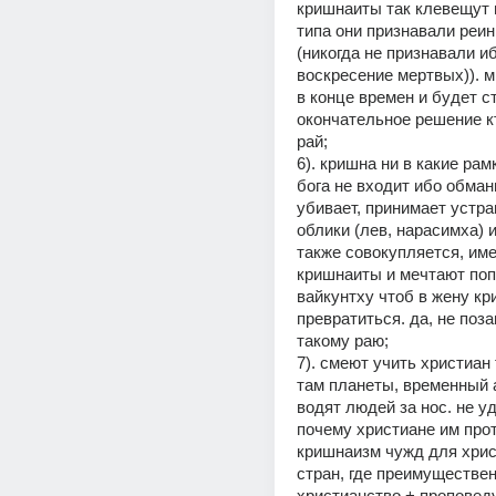
кришнаиты так клевещут н
типа они признавали реин
(никогда не признавали иб
воскресение мертвых)). м
в конце времен и будет с
окончательное решение кто
рай;
6). кришна ни в какие рамк
бога не входит ибо обманы
убивает, принимает устр
облики (лев, нарасимха) и
также совокупляется, имее
кришнаиты и мечтают попа
вайкунтху чтоб в жену кр
превратиться. да, не поз
такому раю;
7). смеют учить христиан 
там планеты, временный а
водят людей за нос. не уд
почему христиане им прот
кришнаизм чужд для хрис
стран, где преимуществен
христианство + проповед