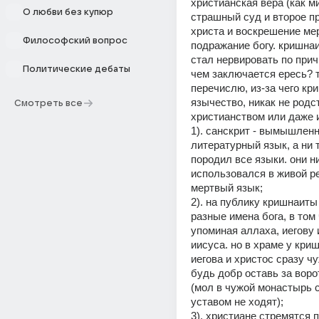
христианская вера (как м
О любви без купюр
страшный суд и второе п
христа и воскрешение мер
Философский вопрос
подражание богу. кришнаи
стал нервировать по причи
Политические дебаты
чем заключается ересь? т
перечислю, из-за чего кри
язычество, никак не родст
Смотреть все
христианством или даже 
1). санскрит - вымышленн
литературный язык, а ни то
породил все языки. они ни
использовался в живой ре
мертвый язык;
2). на публику кришнаиты 
разные имена бога, в том 
упоминая аллаха, иегову и
иисуса. но в храме у криш
иегова и христос сразу чуж
будь добр оставь за воро
(мол в чужой монастырь с
уставом не ходят);
3). христиане стремятся 