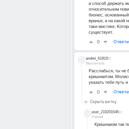
и способ держать ма
относительном пови
бизнес, основанный 
вранье, а на какой н
таки мистике. Котор
существует.
0
Ответи
andrei_61810
2г
Мыслитель
Расслабься, ты не 
кришнаитом. Молись
указать тебе путь и
0
Ответи
Скрыть ветку
user_210201545
1г
Ученик
Кришнаизм так пс