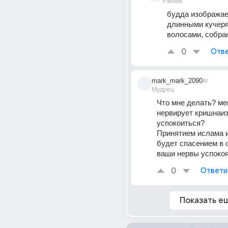
Ученик
будда изображает
длинными кучеря
волосами, собра
0
Отве
mark_mark_2090
4г
Мудрец
Что мне делать? мен
нервирует кришнаизм
успокоиться?
Принятием ислама и
будет спасением в о
ваши нервы успокоя
0
Ответи
Показать е