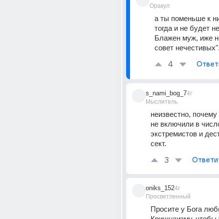
Оракул
а ты поменьше к ни
тогда и не будет не
Блажен муж, иже не
совет нечестивых".
4
Ответ
s_nami_bog_7
4г
Мыслитель
неизвестно, почему 
не включили в число
экстремистов и дес
сект.
3
Ответи
oniks_152
4г
Просветленный
Просите у Бога любв
Кришнаизму, чтобы 