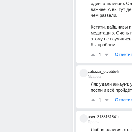
один, а их много. Он
важнее. А вы тут де
чем развели.
Кстати, вайшнавы п
медитацию. Очень п
этому не научились
бы проблем.
1
Ответи
zabazar_otvetite
4г
Мудрец
Ляг, удали аккаунт, у
поспи и всё пройдёт
1
Ответи
user_313816184
1г
Профи
Любая религия это п