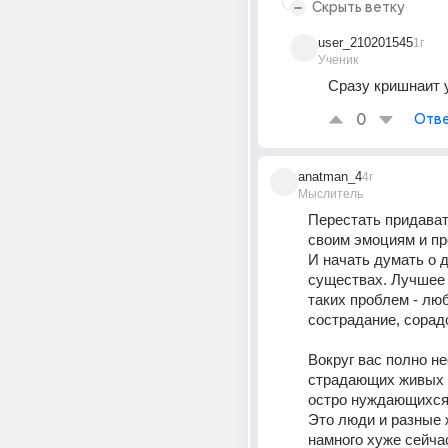
Скрыть ветку
user_210201545
1г
Ученик
Сразу кришнаит 
0
Отве
anatman_4
4г
Мыслитель
Перестать придават
своим эмоциям и пр
И начать думать о д
существах. Лучшее 
таких проблем - люб
сострадание, сорад
Вокруг вас полно не
страдающих живых 
остро нуждающихся 
Это люди и разные 
намного хуже сейчас