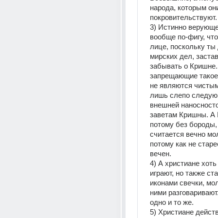
народа, которым они
покровительствуют.
3) Истинно верующе
вообще по-фигу, что
лице, поскольку ты 
мирских дел, заста
забывать о Кришне.
запрещающие такое
не являются чистым
лишь слепо следую
внешней наносностос
заветам Кришны. А 
потому без бороды, 
считается вечно мо
потому как не старее
вечен.
4) А христиане хоть 
играют, но также ста
иконами свечки, мол
ними разговаривают.
одно и то же.
5) Христиане действ