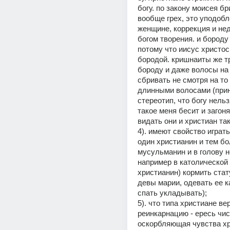
богу. по закону моисея бр
вообще грех, это уподобл
женщине, коррекция и нед
богом творения. и бороду
потому что иисус христос
бородой. кришнаиты же т
бороду и даже волосы на 
сбривать не смотря на то 
длинными волосами (приня
стереотип, что богу нельз
такое меня бесит и загоняе
видать они и христиан так
4). имеют свойство играть 
один христианин и тем бо
мусульманин и в голову н
например в католической 
христианин) кормить стат
девы марии, одевать ее ка
спать укладывать);
5). что типа христиане ве
реинкарнацию - ересь чис
оскорбляющая чувства хри