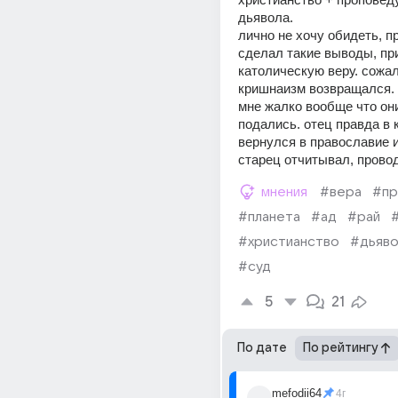
дьявола. 
лично не хочу обидеть, пр
сделал такие выводы, при
католическую веру. сожал
кришнаизм возвращался. 
мне жалко вообще что они
подались. отец правда в 
вернулся в православие и
старец отчитывал, прово
мнения
#вера
#пр
#планета
#ад
#рай
#христианство
#дьяво
#суд
5
21
По дате
По рейтингу
mefodii64
4г