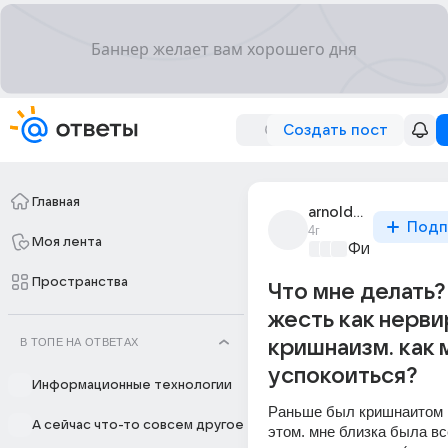
Создать пост
Главная
arnold_miller_8
Подп
4г
Моя лента
Философски
Пространства
Что мне делать?
жесть как нерв
В ТОПЕ НА ОТВЕТАХ
кришнаизм. как 
успокоиться?
Информационные технологии
Раньше был кришнаитом и
А сейчас что-то совсем другое
этом. мне близка была все