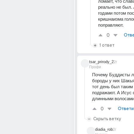
ломает, что слава
реально не был. 
годами потом пос
кришнаизма голов
поправляют.
0
Отве
1 ответ
tsar_prirody_2
2г
Профи
Почему Буддисты л
бороды у них Шакья
тот день был таким 
подражают. А Исус с
длинными волосами
0
Ответи
Скрыть ветку
diadia_rob
2г