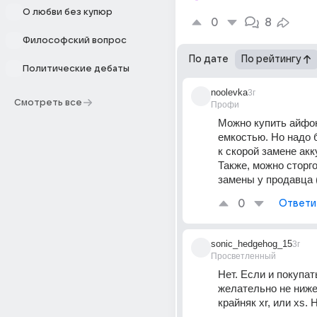
О любви без купюр
0
8
Философский вопрос
По дате
По рейтингу
Политические дебаты
noolevka
3г
Смотреть все
Профи
Можно купить айфон
емкостью. Но надо 
к скорой замене акк
Также, можно сторго
замены у продавца (
0
Ответи
sonic_hedgehog_15
3г
Просветленный
Нет. Если и покупать
желательно не ниже 
крайняк xr, или xs. 