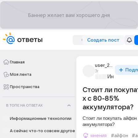
Создать пост
Главная
user_292715210
Подп
3г
Моя лента
Информацио
Пространства
Стоит ли покупа
x с 80-85%
В ТОПЕ НА ОТВЕТАХ
аккумулятора?
Стоит ли покупать айфон 
Информационные технологии
аккумулятора?
А сейчас что-то совсем другое
мнения
#айфон
#а