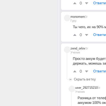
0
Ответи
monomem
3г
Гуру
Ты чего, их на 90%
0
Ответи
zend_orlov
3г
Ученик
Просто аккум будет
держать, можешь з
0
Ответи
Скрыть ветку
user_292715210
3г
Ученик
Разница от телеф
аккумом 100% око