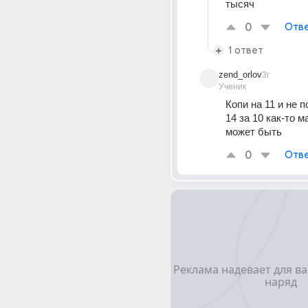
тысяч
0
Отве
1 ответ
zend_orlov
3г
Ученик
Копи на 11 и не 
14 за 10 как-то м
может быть
0
Отве