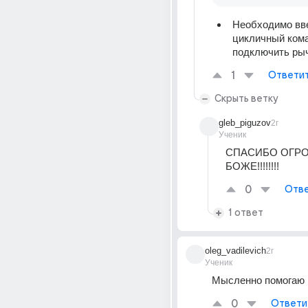
Необходимо вве
цикличный кома
подключить рыч
1
Ответи
Скрыть ветку
gleb_piguzov
2г
Ученик
СПАСИБО ОГРО
БОЖЕ!!!!!!!!
0
Отве
1 ответ
oleg_vadilevich
2г
Ученик
Мысленно помогаю
0
Ответи