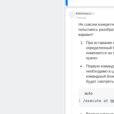
kleomaxzc
2г
Ученик
Не совсем конкретны
попытаюсь разобрат
вариант!  
При вставание н
определенный бл
поменяется на т
нужно:  
Первую команду
необходимо в ц
командный блок
будет смотреть
auto
1
 /execute at @
Вторую команду