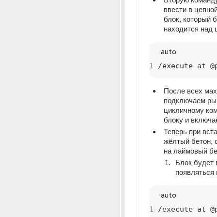
ввести в цепно
блок, который б
находится над 
auto
1
 /execute at @
После всех мах
подключаем рыч
цикличному ком
блоку и включа
Теперь при вста
жёлтый бетон, о
на лаймовый бе
Блок будет 
появляться 
auto
1
 /execute at @