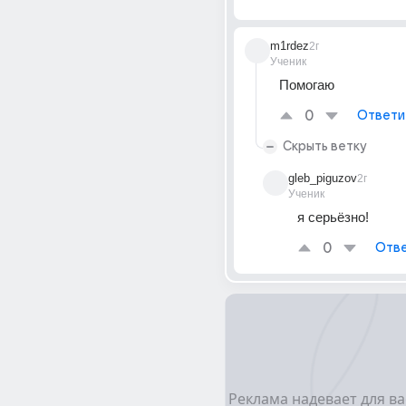
m1rdez
2г
Ученик
Помогаю
0
Ответи
Скрыть ветку
gleb_piguzov
2г
Ученик
я серьёзно!
0
Отве