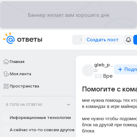
Создать пост
Главная
gleb_piguzov
Подп
2г
Моя лента
Время игр
+1
Пространства
Помогите с ком
мне нужна помощь тех кто
В ТОПЕ НА ОТВЕТАХ
в командах в игре майнк
Информационные технологии
мне нужно чтобы подомно
блок на другой при помощ
А сейчас что-то совсем другое
блока