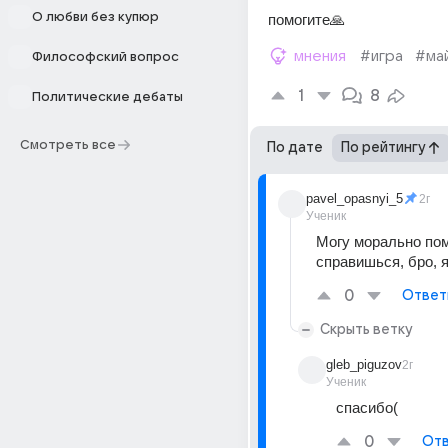
О любви без купюр
помогите🙏
мнения
#игра
#ма
Философский вопрос
1
8
Политические дебаты
Смотреть все
По дате
По рейтингу
pavel_opasnyi_5
2г
Ученик
Могу морально пом
справишься, бро, я
0
Ответ
Скрыть ветку
gleb_piguzov
2г
Ученик
спасибо(
0
Отв