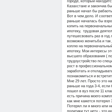
городе, который находится
Казахстане и закончиа бы 
раньше начал бы рабаоть н
Вот в чем дело. И соответ
раньше началась бы взрос
копить на первоначальный
ипотеку,  трудовая деятель
путешесвовать раз в год л
возможно женитьба и так 
коплю на первоначальный 
ипотеку. Мои интересы эт
высшего образования ( по
трудоустройство по специа
рост в профессиональном 
заработать и откладывать 
познакомиться и встретит
Мне 29 лет. Просто это н
раньше на года 3-4, если 
пошел в вуз после 11 клас
есть причина моего компле
как мне кажется потерял 3
Потерял ли я много или н
политики тут нету - это н