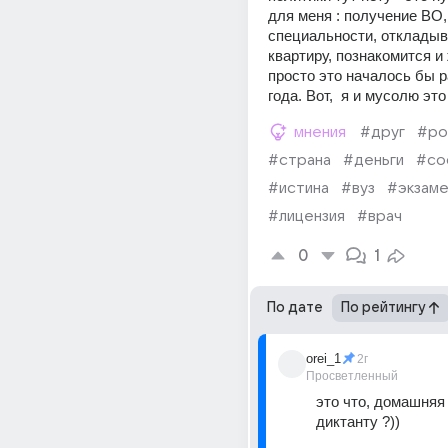
для меня : получение ВО, 
специальности, откладыва
квартиру, познакомится и 
просто это началось бы р
года. Вот,  я и мусолю эт
мнения
#друг
#ро
#страна
#деньги
#со
#истина
#вуз
#экзам
#лицензия
#врач
0
1
По дате
По рейтингу
orei_1
2г
Просветленный
это что, домашняя 
диктанту ?))