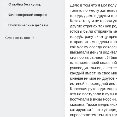
О любви без купюр
Дело в том что я мог полу
только по месту жительств
Философский вопрос
городе, даже в другом гор
Казахстану и не говоря уж
Политические дебаты
других странах так как ро
готовы были отправить ме
город/страну т.к отцу при
Смотреть все
отправлять мне деньги по
как моему соседу сокласн
высылали деньги родители
сих пор высылают . Я был
влиянием своей классной 
руководительницы, естес
каждый имеет на свое мне
мнение ни мое ни другое 
истиной в последней инст
Классная руководительниц
что не поступали в вузы к
поступали в вузы России,
сказала :"даже медицинск
котируются " - это утверж
опровергается тем что там