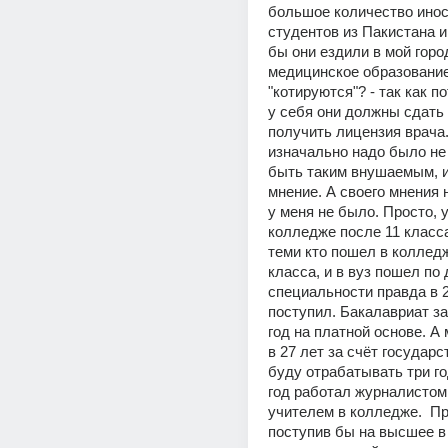
большое количество инос
студентов из Пакистана и
бы они ездили в мой горо
медицинское образование 
"котируются"? - так как п
у себя они должны сдать 
получить лицензия врача. 
изначально надо было не 
быть таким внушаемым, и
мнение. А своего мнения н
у меня не было. Просто, у
колледже после 11 класса
теми кто пошел в колледж
класса, и в вуз пошел по 
специальности правда в 21
поступил. Бакалавриат за
год на платной основе. А 
в 27 лет за счёт государс
буду отрабатывать три го
год работал журналистом,
учителем в колледже.  Про
поступив бы на высшее в 