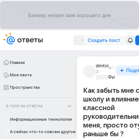
Создать пост
Главная
dmtrii_davydov_2
Подп
2г
Моя лента
Философски
Пространства
Как забыть мне 
школу и влияние
В ТОПЕ НА ОТВЕТАХ
классной
руководительни
Информационные технологии
меня, просто от
А сейчас что-то совсем другое
раньше бы ?