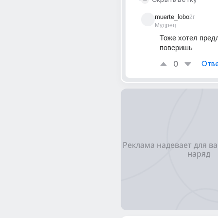
muerte_lobo
2г
Мудрец
Тоже хотел предл
поверишь
0
Отве