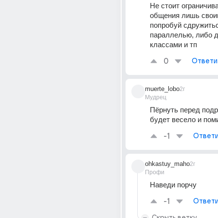
Не стоит ограничиват
общения лишь своим
попробуй сдружитьс
параллелью, либо д
классами и тп
0
Ответи
muerte_lobo
2г
Мудрец
Пёрнуть перед подр
будет весело и пом
-1
Ответи
ohkastuy_maho
2г
Профи
Наведи порчу
-1
Ответи
Скрыть ветку