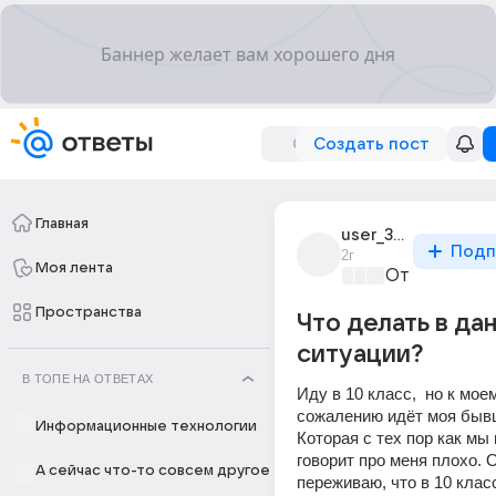
Создать пост
Главная
user_312471141
Подп
2г
Моя лента
От колыбели
Пространства
Что делать в да
ситуации?
В ТОПЕ НА ОТВЕТАХ
Иду в 10 класс,  но к мо
сожалению идёт моя бывш
Информационные технологии
Которая с тех пор как мы 
говорит про меня плохо. О
А сейчас что-то совсем другое
переживаю, что в 10 класс