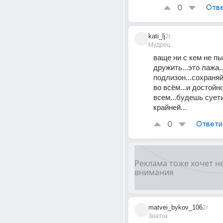
0
Отве
kati_lj
2г
Мудрец
ваще ни с кем не пы
дружить...это лажа..
подлизон...сохраняй
во всём...и достойно
всем...будешь сует
крайней...
0
Ответи
matvei_bykov_106
2г
Знаток