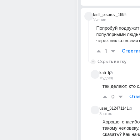
kirill_pisarev_189
2г
Ученик
Попробуй подружить
популярными людьми
через них со всеми
1
Ответи
Скрыть ветку
kati_lj
2г
Мудрец
так делают, кто с
0
Отве
user_312471141
2г
Знаток
Хорошо, спасибо.
такому человеку, 
сказать? Как нач