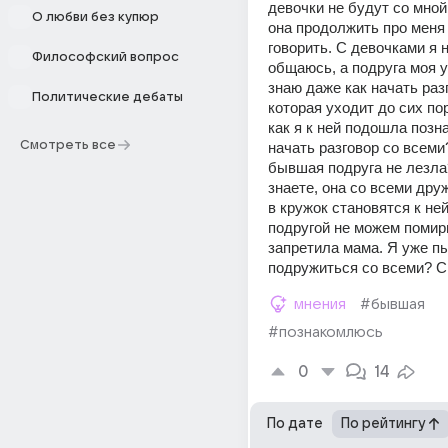
девочки не будут со мной
О любви без купюр
она продолжить про меня 
говорить. С девочками я н
Философский вопрос
общаюсь, а подруга моя ух
знаю даже как начать разг
Политические дебаты
которая уходит до сих по
как я к ней подошла позна
Смотреть все
начать разговор со всеми
бывшая подруга не лезла?
знаете, она со всеми друж
в кружок становятся к не
подругой не можем помири
запретила мама. Я уже пы
подружиться со всеми? С
мнения
#бывшая
#познакомлюсь
0
14
По дате
По рейтингу