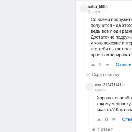
belka_599
2г
Оракул
Со всеми подружить
получится - да этого
ведь все люди разны
Достаточно подружит
у кого похожие интер
кто тебя пытается з
просто игнорироват
2
Ответи
Скрыть ветку
user_312471141
2г
Знаток
Хорошо, спасибо.
такому человеку, 
сказать? Как нач
0
Отве
1 ответ