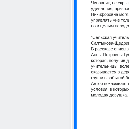
Чиновник, не скрыв
удивления, признаё
Никифоровна могла
управлять «не толь
но и целым народо
"Сельская учительн
Салтыкова-Щедрин
В рассказе описыв
Анны Петровны Губ
которая, получив д
учительницы, воле
оказывается в дер
глуши в забытой бо
Автор показывает 
условия, в которых
молодая девушка.