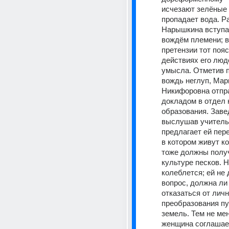
исчезают зелёные 
пропадает вода. Ра
Нарышкина вступае
вождём племени; в 
претензии тот поясн
действиях его люде
умысла. Отметив пр
вождь неглуп, Мари
Никифоровна отпра
докладом в отдел 
образования. Заве
выслушав учительн
предлагает ей пере
в котором живут ко
тоже должны получ
культуре песков. 
колеблется; ей не 
вопрос, должна ли 
отказаться от личн
преобразования пу
земель. Тем не ме
женщина соглашает