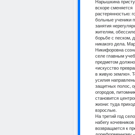
Нарышкина приступ
вскоре сменяется 
растерянностью: г
больные ученики п
занятия нерегуляр
жителям, обессиле
борьбе с песком, д
никакого дела. Мар
Никифоровна сознаё
селе главным учеб
предметом должно
«искусство превра
в живую землю». Те
усилия направлены
защитных полос, 
огородов, питомник
становится центро
жизни: туда приходя
взрослые. 
На третий год село
набегу кочевников 
возвращается к пр
дореформенному —