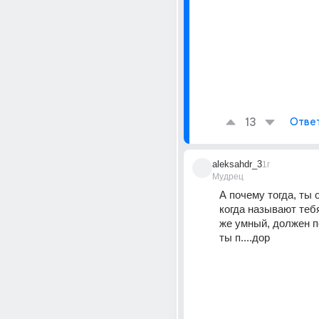
13
Отве
aleksahdr_3
1г
Мудрец
А почему тогда, ты 
когда называют тебя 
же умный, должен по
ты п....дор