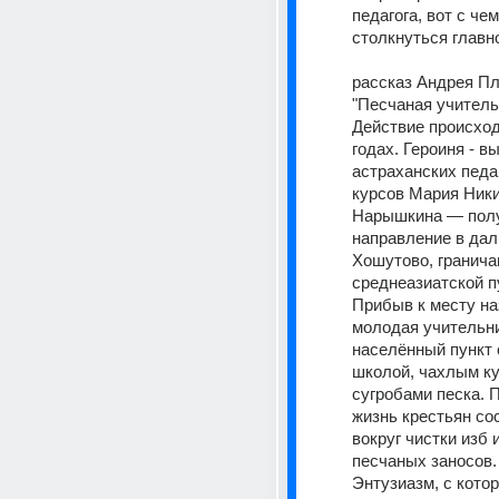
педагога, вот с чем
столкнуться главно
рассказ Андрея Пл
"Песчаная учитель
Действие происходи
годах. Героиня - в
астраханских педаг
курсов Мария Ники
Нарышкина — полу
направление в дал
Хошутово, гранича
среднеазиатской п
Прибыв к месту наз
молодая учительни
населённый пункт 
школой, чахлым ку
сугробами песка. 
жизнь крестьян со
вокруг чистки изб и
песчаных заносов.
Энтузиазм, с котор