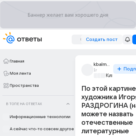
Создать пост
Главная
kbalmont
Подп
1г
Моя лента
Киномания
+4
Пространства
По этой картине
художника Игор
В ТОПЕ НА ОТВЕТАХ
РАЗДРОГИНА (н
можете назвать
Информационные технологии
отечественные
А сейчас что-то совсем другое
литературные