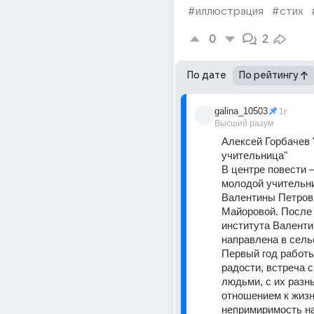
#иллюстрация
#стих
0
2
По дате
По рейтингу
galina_10503
1г
Высший разум
Алексей Горбачев 
учительница"
В центре повести –
молодой учительн
Валентины Петров
Майоровой. После 
института Валенти
направлена в сель
Первый год работы,
радости, встреча с
людьми, с их разн
отношением к жизни
непримиримость н