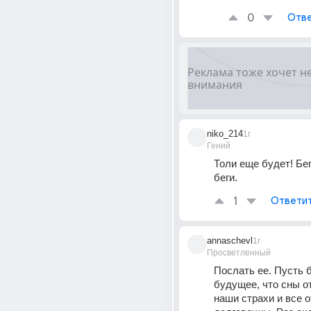
0
Отве
niko_214
1г
Гений
Толи еще будет! Бег
беги.
1
Ответи
annaschevl
1г
Просветленный
Послать ее. Пусть б
будущее, что сны о
наши страхи и все о