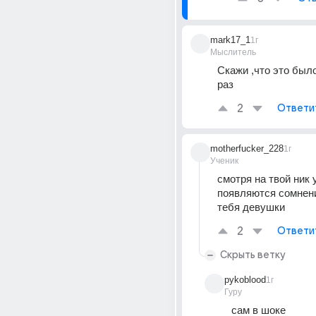
mark17_1
1г
Мыслитель
Скажи ,что это было
раз
2
Ответи
motherfucker_228
1г
Ученик
смотря на твой ник у
появляются сомнени
тебя девушки
2
Ответи
Скрыть ветку
pykoblood
1г
Гуру
сам в шоке