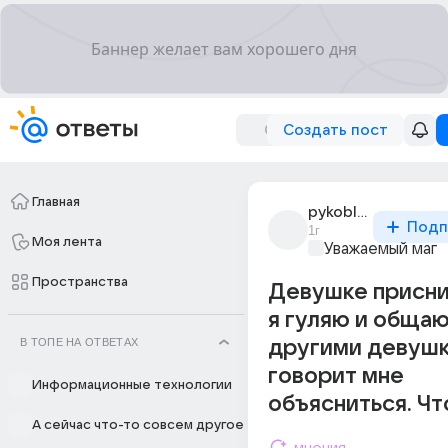
Создать пост
Главная
pykoblood
Подп
1г
Моя лента
Уважаемый маг
Пространства
Девушке присни
я гуляю и общаю
В ТОПЕ НА ОТВЕТАХ
другими девушк
говорит мне
Информационные технологии
объясниться. Чт
А сейчас что-то совсем другое