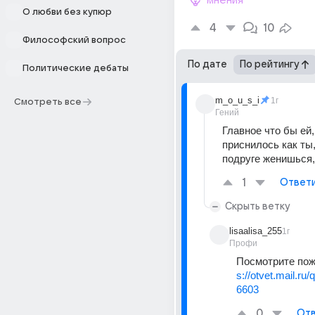
мнения
О любви без купюр
4
10
Философский вопрос
По дате
По рейтингу
Политические дебаты
m_o_u_s_i
1г
Смотреть все
Гений
Главное что бы ей, 
приснилось как ты,
подруге женишься,
1
Ответ
Скрыть ветку
lisaalisa_255
1г
Профи
Посмотрите пож
s://otvet.mail.ru
6603
0
Отв