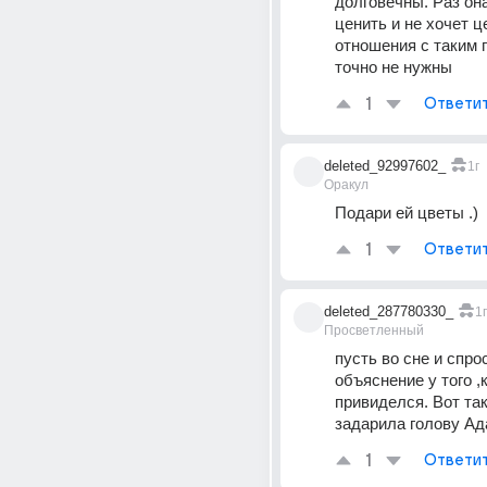
долговечны. Раз она
ценить и не хочет це
отношения с таким 
точно не нужны
1
Ответи
deleted_92997602_
1г
Оракул
Подари ей цветы .)
1
Ответи
deleted_287780330_
1г
Просветленный
пусть во сне и спрос
объяснение у того ,к
привиделся. Вот так
задарила голову Ад
1
Ответи