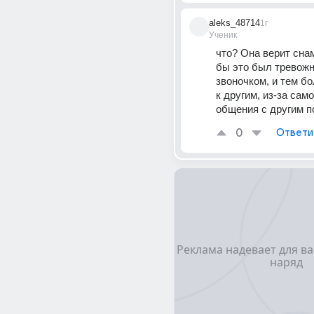
aleks_48714
1г
Ученик
что? Она верит снам
бы это был тревожн
звоночком, и тем бо
к другим, из-за само
общения с другим 
0
Ответи