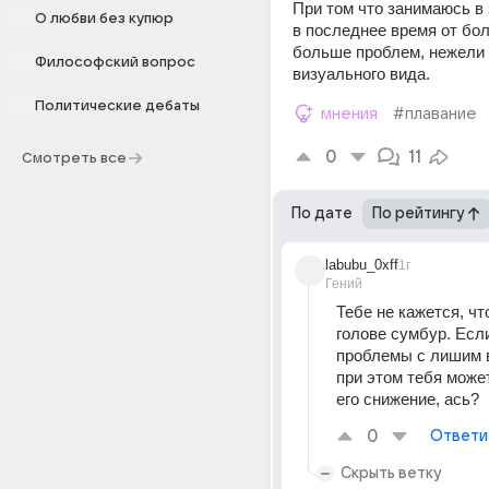
При том что занимаюсь в 
О любви без купюр
в последнее время от бо
больше проблем, нежели 
Философский вопрос
визуального вида.
Политические дебаты
мнения
#плавание
0
11
Смотреть все
По дате
По рейтингу
labubu_0xff
1г
Гений
Тебе не кажется, что
голове сумбур. Если
проблемы с лишим ве
при этом тебя может
его снижение, ась?
0
Ответи
Скрыть ветку