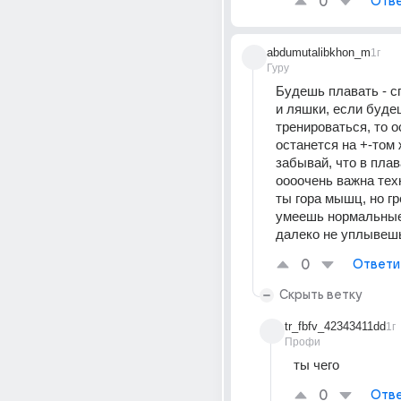
0
Отве
abdumutalibkhon_m
1г
Гуру
Будешь плавать - с
и ляшки, если буде
тренироваться, то о
останется на +-том 
забывай, что в плав
оооочень важна техн
ты гора мышц, но гр
умеешь нормальные 
далеко не уплывеш
0
Ответи
Скрыть ветку
tr_fbfv_42343411dd
1г
Профи
ты чего
0
Отве