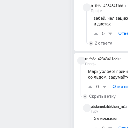
tr_fbfv_42343411dd
1г
Профи
забей, чел зацик
и диетах
0
Отве
2 ответа
tr_fbfv_42343411dd
1г
Профи
Марк уолберг прини
со льдом, задумайт
0
Ответи
Скрыть ветку
abdumutalibkhon_m
1г
Гуру
Хммммммм