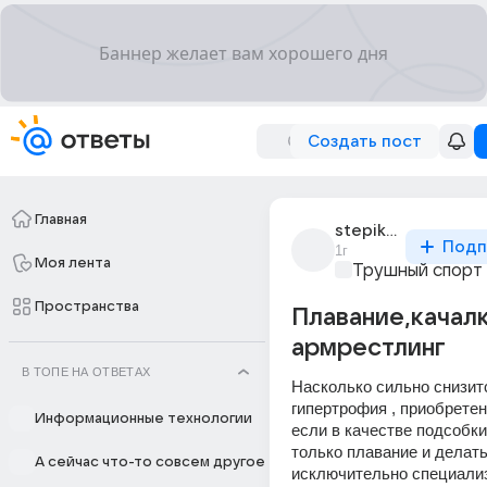
Создать пост
Главная
stepik_bridjo
Подп
1г
Моя лента
Трушный спорт
Пространства
Плавание,качалк
армрестлинг
В ТОПЕ НА ОТВЕТАХ
Насколько сильно снизит
гипертрофия , приобретенн
Информационные технологии
если в качестве подсобки
только плавание и делать
А сейчас что-то совсем другое
исключительно специали