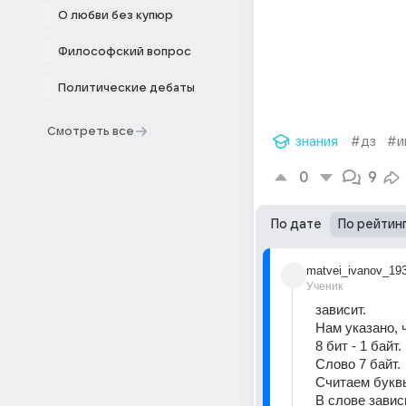
О любви без купюр
Философский вопрос
Политические дебаты
Смотреть все
знания
#дз
#и
0
9
По дате
По рейтин
matvei_ivanov_19
Ученик
зависит.
Нам указано, 
8 бит - 1 байт.
Слово 7 байт.
Считаем буквы
В слове завис