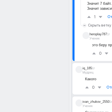
Значит 7 байт.
Значит зависи
1
От
Скрыть ветку
heroplay787
1г
Ученик
это беру п
0
iq_185
1г
Мудрец
Какого
0
От
ivan_zhukov_2550
1
Ученик