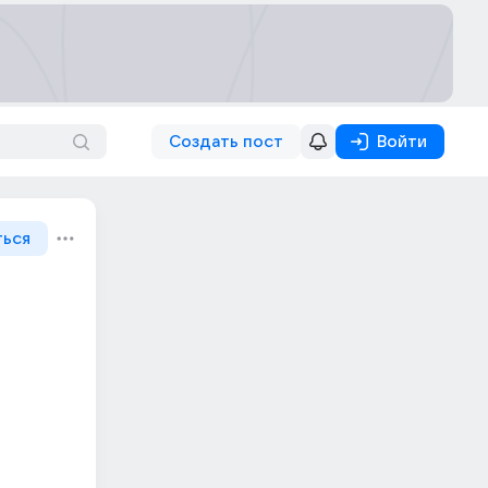
Создать пост
Войти
ться