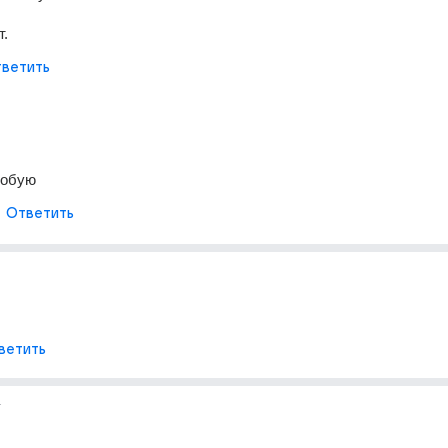
т.
ветить
робую
Ответить
ветить
г