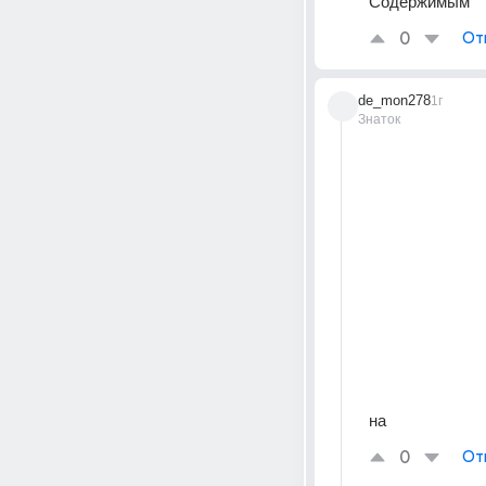
Содержимым
0
От
de_mon278
1г
Знаток
на
0
От