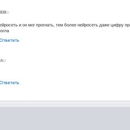
1939
1г
ейросеть и он мог прогнать, тем более нейросеть даже цифру пр
могла
Ответить
ch
1г
Ответить