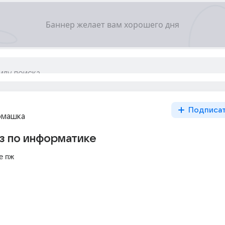
Подписа
омашка
з по информатике
е пж