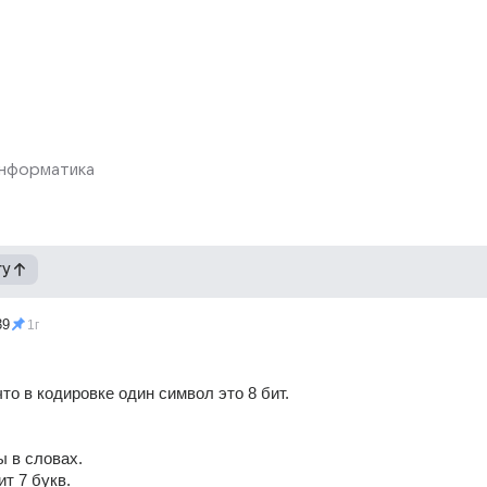
нформатика
гу
39
1г
что в кодировке один символ это 8 бит.
 в словах.
ит 7 букв.