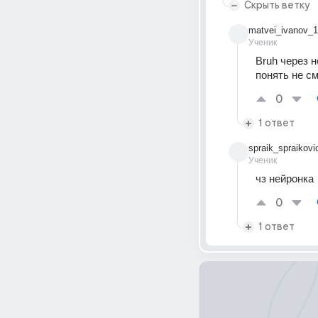
Скрыть ветку
matvei_ivanov_
Ученик
Bruh через н
понять не с
0
1 ответ
spraik_spraikovi
Ученик
чз нейронка
0
1 ответ