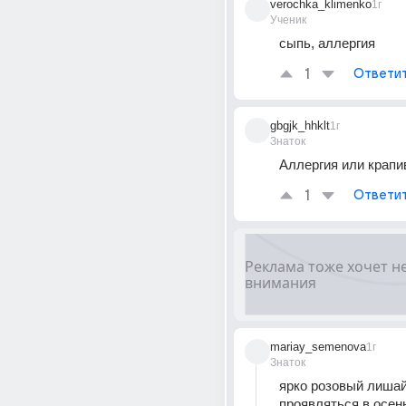
verochka_klimenko
1г
Ученик
сыпь, аллергия
1
Ответи
gbgjk_hhklt
1г
Знаток
Аллергия или крапи
1
Ответи
mariay_semenova
1г
Знаток
ярко розовый лишай
проявляться в осенн