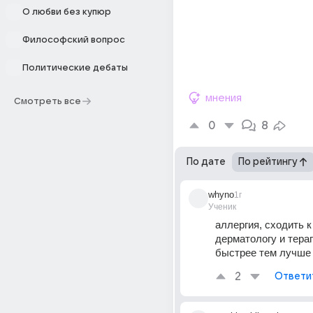
О любви без купюр
Философский вопрос
Политические дебаты
мнения
Смотреть все
0
8
По дате
По рейтингу
whyno
1г
Ученик
аллергия, сходить к 
дерматологу и терап
быстрее тем лучше
2
Ответи