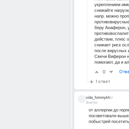
укреплением имм
снижайте нагрузк
напр. можно проп
противовирусные 
беру Анаферон, у
противовоспалит
действие, плюс о
снижает риск осл
после вирусных 
Свечи Виферон не
помогают, да и а
0
Отве
1 ответ
vida_fominykh
1г
Знаток
от аллергии до герпе
посоветовали выше,
побыстрей посетить