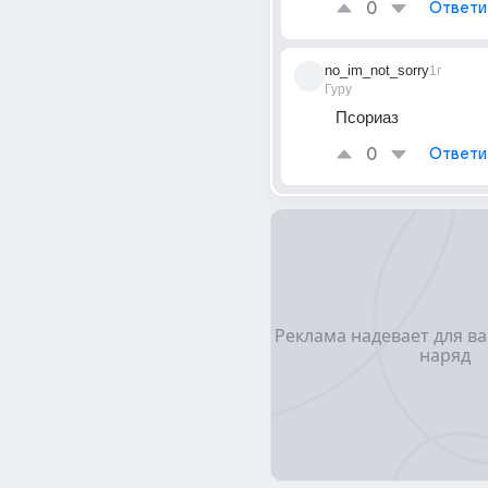
0
Ответи
no_im_not_sorry
1г
Гуру
Псориаз
0
Ответи