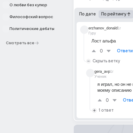
О любви без купюр
По дате
По рейтингу
Философский вопрос
erzhanov_donald
1г
Политические дебаты
Гуру
Лост альфа
Смотреть все
0
Ответи
Скрыть ветку
gera_avp
1г
Ученик
я играл, но он не
моему описанию
0
Отве
1 ответ