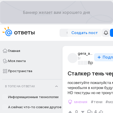
Создать пост
Главная
gera_avp
Подп
1г
Моя лента
Время игр
+2
Пространства
Сталкер тень ч
посоветуйте пожалуйста м
В ТОПЕ НА ОТВЕТАХ
чернобыля в котром будут
HD текстуры но не трону
Информационные технологии
мнения
#тени
#мо
А сейчас что-то совсем другое
0
4