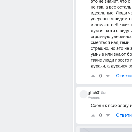
это не значит, что с 
не так, а все осталь
идеальные. Люди ча
уверенным видом тв
и ломают себе жизни
думая, хотя с виду 
огромную уверенност
смеяться над теми, 
страшно, но это не з
умные или знают бо
такие люди просто 
дураки, а дурачку в
0
Ответи
glitch3
10мес
Ученик
Сходи к психологу 
0
Ответи