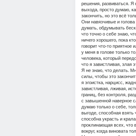
решения, развиваться. Я 
выхода, просто думаю, как
закончить, но это всё тол
Они навязчивые и голова 
думать, обдумывать беско
что точно о себе знаю, что
ничего хорошего, пока кто
говорит что-то приятное ил
у меня в голове только то
человека, который передо
что я завистливая, злая э
Я не знаю, что делать. М
силы, чтобы это закончит
я эгоистка, нарцисс, жадна
завистливая, лживая, исте
границ, без контроля, раз
с завышенной наверное с
думаю только о себе, толь
выгоде, способная взять ч
способна украсть и крала,
проклинающая всех, что в
вокруг, когда виновата тол