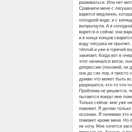
развиваться. Или нет мот
Сравнили меня с лягушкой
варится медленно, котора
холодной воде, и с кипящ
выпрыгнула. А в холодной
варится и сейчас она вари
и в конце концов сваритс
воду лягушка не прыгнет, а
тёплой и уже в горячей во
закипает. Когда вот в очер
этот начинался виток, пох
депрессию (похожей, не д
она до сих пор, я просто 
думаю что может быть всё
разрешится, кто-то что-то
Проблема не решается, п
пытаются вокруг мне помо
Только сейчас мне уже ник
поможет. Я делаю только х
осознаю. Я понимаю это и 
поможет кроме меня. Но п
не хочу. Мне хочется засн
проснуться. Заснуть и пон