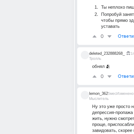
Ты неплохо пи
Попробуй занят
чтобы прямо зд
уставать
0
Ответи
deleted_232888268_
1г
Тролль
обнял 🫂 
0
Ответи
lemon_362
5мес
Изменено
Мыслитель
Ну это уже просто 
депрессия-пропажа 
жить, нужно смотрет
проще, приспосаблив
завидовать, скорее 