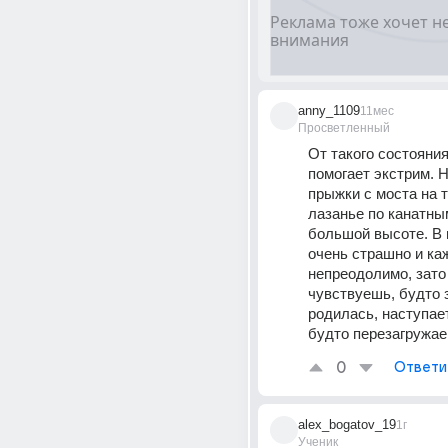
anny_1109
11мес
Просветленный
От такого состояния
помогает экстрим. Н
прыжки с моста на т
лазанье по канатным
большой высоте. В 
очень страшно и каж
непреодолимо, зато 
чувствуешь, будто з
родилась, наступает
будто перезагружа
0
Ответи
alex_bogatov_19
1г
Ученик