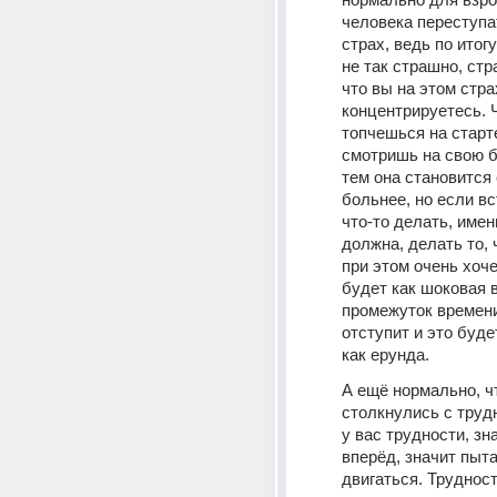
человека переступат
страх, ведь по итогу
не так страшно, стр
что вы на этом страх
концентрируетесь. 
топчешься на старт
смотришь на свою бо
тем она становится 
больнее, но если вс
что-то делать, именн
должна, делать то, 
при этом очень хоче
будет как шоковая в
промежуток времени,
отступит и это буде
как ерунда.
А ещё нормально, чт
столкнулись с труд
у вас трудности, зн
вперёд, значит пыта
двигаться. Трудности