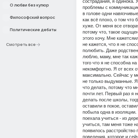
сострадания, я одинока. У
О любви без купюр
проблемы с коммуникацией
в голове одни навязчивые
Философский вопрос
как всё плохо, о том что 
хуже. От меня все отвора
Политические дебаты
потому что, такое ощущени
этого хочу. Мне кажетсяи
не кажется, что я не спос
Смотреть все
полюбить. Даже родственн
люблю, маму, мне так каже
того что я не способна на 
некомфортно. Я от всех о
максимально. Сейчас у м
не только выдуманные. Я 
что делать, потому что мн
почти лет. Первый раз я н
делать после школы, тогд
оставили в покое, оставил
побыла одна в изоляции. 
поехала учиться - из дере
учиться, там меня тоже на
появилось расстройство п
поведения, которое и сейч