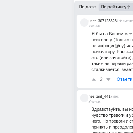
По дате
По рейтингу
user_307123828
1г
Измене
Ученик
Я бы на Вашем мест
психологу (Только н
не инфоциг@ну) или 
психиатору. Расскаж
это (или зачитайте),
таким не первый раз
сталкивается, знает
3
Ответи
hesitant_441
7мес
Ученик
Здравствуйте, вы и
чувство тревоги и уб
него. Но тревоги и с
принять и преодолев
нормально для взро