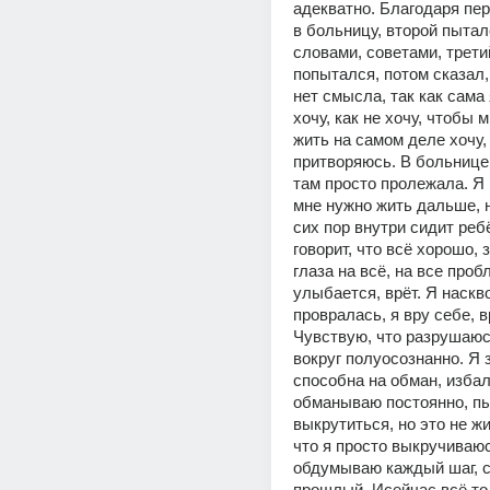
адекватно. Благодаря пер
в больницу, второй пытал
словами, советами, трети
попытался, потом сказал, 
нет смысла, так как сама я
хочу, как не хочу, чтобы м
жить на самом деле хочу, 
притворяюсь. В больнице 
там просто пролежала. Я 
мне нужно жить дальше, н
сих пор внутри сидит ребё
говорит, что всё хорошо, 
глаза на всё, на все проб
улыбается, врёт. Я наскво
провралась, я вру себе, в
Чувствую, что разрушаюсь
вокруг полуосознанно. Я з
способна на обман, избал
обманываю постоянно, пы
выкрутиться, но это не жи
что я просто выкручиваюс
обдумываю каждый шаг, с
прошлый. Исейчас всё тол