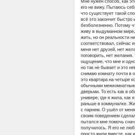
Мне нужен способ, как это
его не вижу. Пытаюсь себ
что существует такой спо
всё это закончит быстро и
безболезненно. Потому чт
живу в выдуманном мире,
жить, но он реальности ни
соответствовал, сейчас е
меня нет друзей, нет жела
поговорить, нет желания. 
ощущение, что мне и одно
но так не бывает и это не
снимаю комнату почти в о
это квартира на четыре к
обычными межкомнатными
дверьми. То есть как в об
универе, где я жила, как я
раньше в коммуналке. Жил
с парнем. О ушёл от меня,
своим поведением сделал
пытался мне помочь сначал
получилось. Я его не люб
просто жили вместе, как и