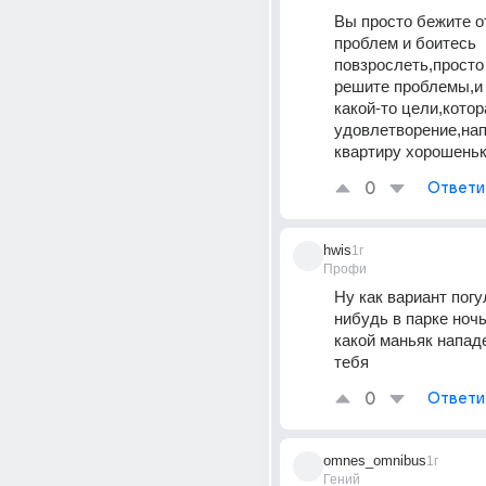
Вы просто бежите от
проблем и боитесь 
повзрослеть,просто 
решите проблемы,и 
какой-то цели,котор
удовлетворение,нап
квартиру хорошень
0
Ответи
hwis
1г
Профи
Ну как вариант погул
нибудь в парке ноч
какой маньяк нападе
тебя
0
Ответи
omnes_omnibus
1г
Гений