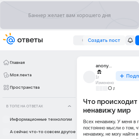
Создать пост
Главная
anonymous
Моя лента
Подп
1г
Изменено
Пространства
О любви без
Что происходит
В ТОПЕ НА ОТВЕТАХ
ненавижу мир
Информационные технологии
Всех ненавижу. У меня в г
постоянно мысли о том, чт
А сейчас что-то совсем другое
ненавижу, не могу найти в