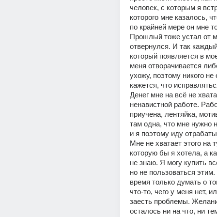
человек, с которым я встр
которого мне казалось, чт
по крайней мере он мне то
Прошлый тоже устал от ме
отвернулся. И так каждый
который появляется в моей
меня отворачивается либо
ухожу, поэтому никого не 
кажется, что исправляться
Денег мне на всё не хвата
ненавистной работе. Работ
приучена, лентяйка, моти
там одна, что мне нужно н
и я поэтому иду отрабатыв
Мне не хватает этого на ту
которую бы я хотела, а как
не знаю. Я могу купить всё
но не пользоваться этим. 
время только думать о том
что-то, чего у меня нет, ил
заесть проблемы. Желани
осталось ни на что, ни те