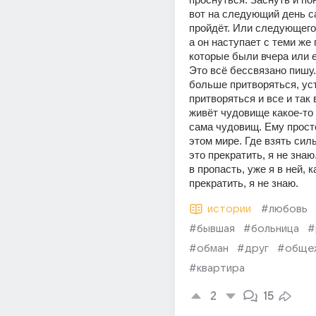
вот на следующий день са
пройдёт. Или следующего 
а он наступает с теми же 
которые были вчера или 
Это всё бессвязано пишу.
больше притворяться, уст
притворяться и все и так 
живёт чудовище какое-то в
сама чудовищ. Ему просто
этом мире. Где взять силы
это прекратить, я не знаю.
в пропасть, уже я в ней, ка
прекратить, я не знаю.
истории
#любовь
#бывшая
#больница
#
#обман
#друг
#обще
#квартира
2
15