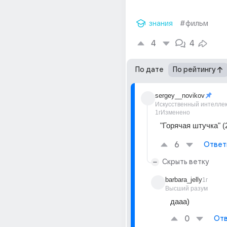
знания
#фильм
4
4
По дате
По рейтингу
sergey__novikov
Искусственный интелле
1г
Изменено
"Горячая штучка" (
6
Ответ
Скрыть ветку
barbara_jelly
1г
Высший разум
дааа)
0
Отв