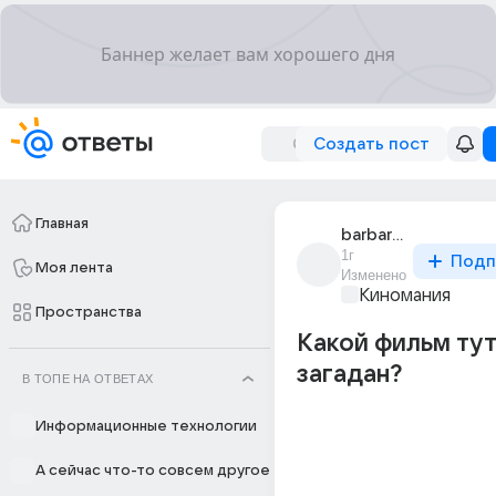
Создать пост
Главная
barbara_jelly
1г
Подп
Моя лента
Изменено
Киномания
Пространства
Какой фильм ту
загадан?
В ТОПЕ НА ОТВЕТАХ
Информационные технологии
А сейчас что-то совсем другое