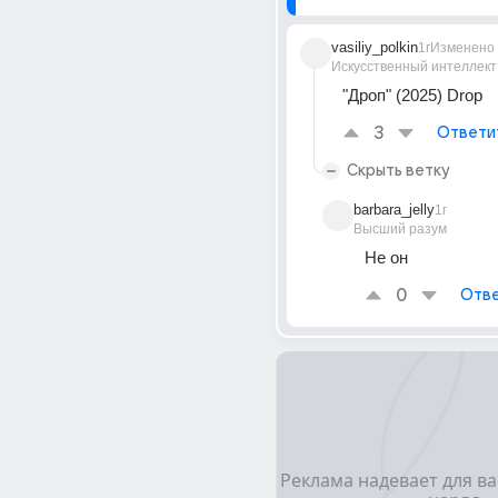
vasiliy_polkin
1г
Изменено
Искусственный интеллект
"Дроп" (2025) Drop
3
Ответи
Скрыть ветку
barbara_jelly
1г
Высший разум
Не он
0
Отве