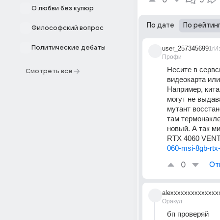
0
5
О любви без купюр
По дате
По рейтин
Философский вопрос
Политические дебаты
user_257345699
1г
И
Профи
Несите в сервс
Смотреть все
видеокарта или
Например, кита
могут не выдав
мутант восстан
там термонакле
новый. А так м
RTX 4060 VENT
060-msi-8gb-rtx
0
От
alexxxxxxxxxxxxxx
Оракул
бп проверяй