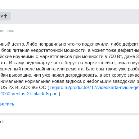
гу
зменено
иный центр. Либо неправильно что-то подключили, либо дефектн
 блок питания недостаточной мощности, а может тоже дефектный
йские ноунеймы с маркетплейсов при мощности в 700 Вт, даже 30
ать. И саму видеокарту часто берут на маркетплейсе, типа новую
овленный после майнинга или ремонта. Блогеры такие уже разби
йки высохшие, чип уже начал деградировать, а вот корпус зачас
инимальная нормальная новая видюха с небольшим заводским р
US 2X BLACK 8G OC ( 
regard.ru/product/9717/videokarta-nvidia-ge
-4060-ventus-2x-black-8g-oc 
). 
ветить
x
1г