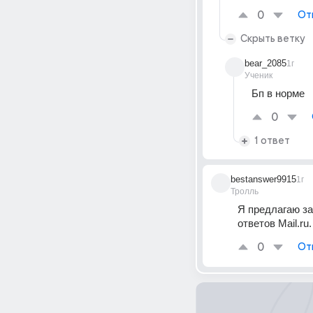
0
От
Скрыть ветку
bear_2085
1г
Ученик
Бп в норме
0
1 ответ
bestanswer9915
1г
Тролль
Я предлагаю за
ответов Mail.r
0
От