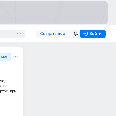
Создать пост
Войти
ться
о, 
 на 
той, при 