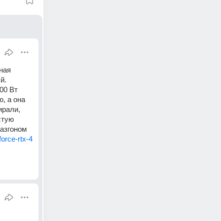
ая 
. 
0 Вт 
, а она 
рали, 
тую 
азгоном 
force-rtx-4