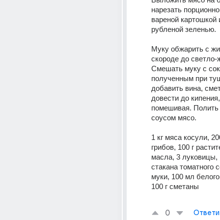
нарезать порционно,
вареной картошкой 
рубленой зеленью. 
Муку обжарить с жи
скороде до светло-ж
Смешать муку с соко
полученным при туш
добавить вина, смет
довести до кипения,
помешивая. Полить
соусом мясо. 
1 кг мяса косули, 20
грибов, 100 г растит
масла, 3 луковицы, 1
стакана томатного сок
муки, 100 мл белого 
100 г сметаны 
0
Ответи