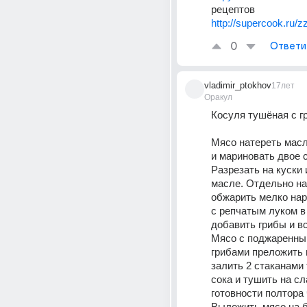
рецептов 
http://supercook.ru/z
0
Ответи
vladimir_ptokhov
17лет
Оракул
Косуля тушёная с г
Мясо натереть масл
и мариновать двое с
Разрезать на куски 
масле. Отдельно на
обжарить мелко нар
с репчатым луком в 
добавить грибы и вс
Мясо с поджаренным
грибами преложить 
залить 2 стаканами 
сока и тушить на сл
готовности полтора ч
Выложить мясо на б