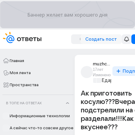
Создать пост
Главная
muzhchina_16
17лет
Подп
Моя лента
Изменено
Едариум
+1
Пространства
Ак приготовить
косулю???Вчера
В ТОПЕ НА ОТВЕТАХ
подстрелили на
Информационные технологии
разделали!!!Как
вкуснее???
А сейчас что-то совсем другое