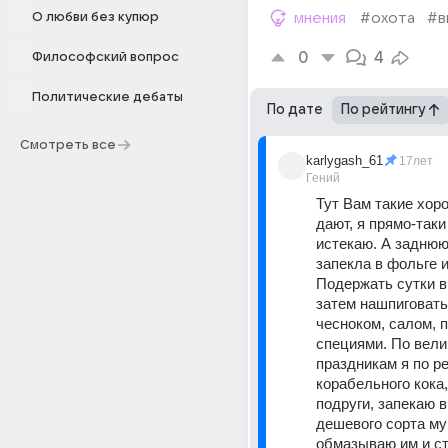
О любви без купюр
мнения
#охота
#в
0
4
Философский вопрос
Политические дебаты
По дате
По рейтингу
Смотреть все
karlygash_61
17лет
Гений
Тут Вам такие хор
дают, я прямо-таки
истекаю. А заднюю
запекла в фольге и
Подержать сутки в
затем нашпиговать 
чесноком, салом, п
специями. По вели
праздникам я по ре
корабельного кока,
подруги, запекаю в 
дешевого сорта мук
обмазываю им и ст