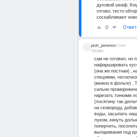
духовой шкаф. Ког
готово, тесто обгора
соскабливают нож
0
Ответ
piotr_pimenov
17лет
Профи
сам не готовил, но п
нафаршировать кусо
(она же постная) , н
специями, чесночком
(можно в фольге) . Т
сильно проморожено
нарезать тонкими л
(лосятину так делал
на сковороду, добав
воды, засыпать наш
луком, кинуть дольк
поперчить, посолить
выпаривания под кр