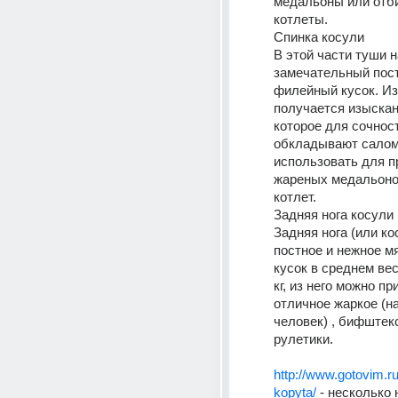
медальоны или отб
котлеты. 
Спинка косули 
В этой части туши н
замечательный пост
филейный кусок. Из 
получается изыскан
которое для сочност
обкладывают салом.
использовать для п
жареных медальонов
котлет. 
Задняя нога косули 
Задняя нога (или ко
постное и нежное мя
кусок в среднем веси
кг, из него можно пр
отличное жаркое (на 
человек) , бифштек
рулетики. 
http://www.gotovim.r
kopyta/
 - несколько 