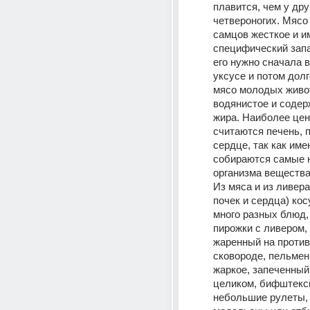
плавится, чем у дру
четвероногих. Мясо 
самцов жесткое и им
специфический запа
его нужно сначала в
уксусе и потом долго
мясо молодых живот
водянистое и содер
жира. Наиболее цен
считаются печень, п
сердце, так как имен
собираются самые 
организма вещества
Из мяса и из ливера 
почек и сердца) косу
много разных блюд, 
пирожки с ливером, 
жаренный на противн
сковороде, пельмени
жаркое, запеченный 
целиком, бифштексы
небольшие рулеты, 