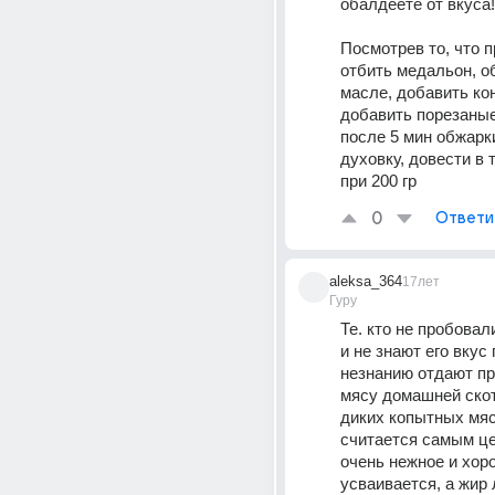
обалдеете от вкуса!!
Посмотрев то, что п
отбить медальон, об
масле, добавить кон
добавить порезаные
после 5 мин обжарки
духовку, довести в т
при 200 гр
0
Ответи
aleksa_364
17лет
Гуру
Те. кто не пробовал
и не знают его вкус 
незнанию отдают пр
мясу домашней скот
диких копытных мяс
считается самым це
очень нежное и хоро
усваивается, а жир 