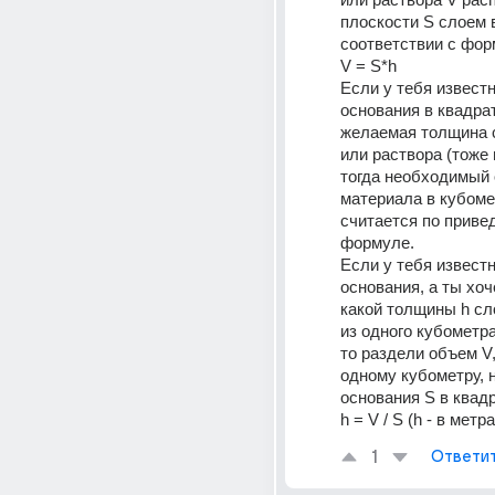
плоскости S слоем в
соответствии с фор
V = S*h 
Если у тебя извест
основания в квадрат
желаемая толщина с
или раствора (тоже в
тогда необходимый 
материала в кубоме
считается по привед
формуле. 
Если у тебя извест
основания, а ты хоч
какой толщины h сл
из одного кубометра
то раздели объем V,
одному кубометру, 
h = V / S (h - в метр
1
Ответи