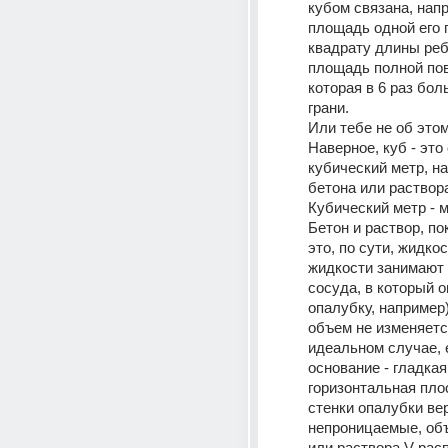
кубом связана, напр
площадь одной его г
квадрату длины реб
площадь полной пов
которая в 6 раз бо
грани. 
Или тебе не об этом
Наверное, куб - это 
кубический метр, на
бетона или раствор
Кубический метр - м
Бетон и раствор, пок
это, по сути, жидкост
жидкости занимают 
сосуда, в который о
опалубку, например)
объем не изменяется
идеальном случае, 
основание - гладкая 
горизонтальная плос
стенки опалубки ве
непроницаемые, объ
или раствора V расп