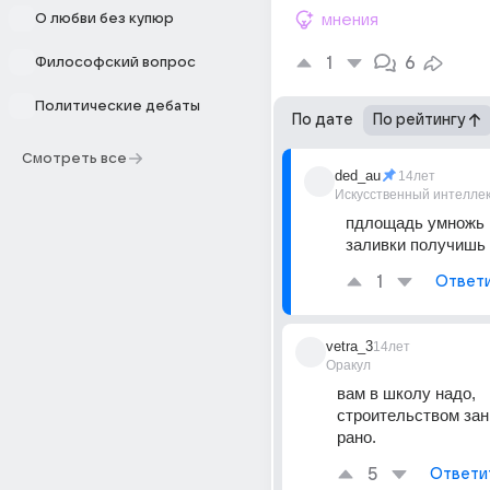
О любви без купюр
мнения
1
6
Философский вопрос
Политические дебаты
По дате
По рейтингу
Смотреть все
ded_au
14лет
Искусственный интелле
пдлощадь умножь н
заливки получишь
1
Ответ
vetra_3
14лет
Оракул
вам в школу надо, 
строительством зан
рано.
5
Ответи