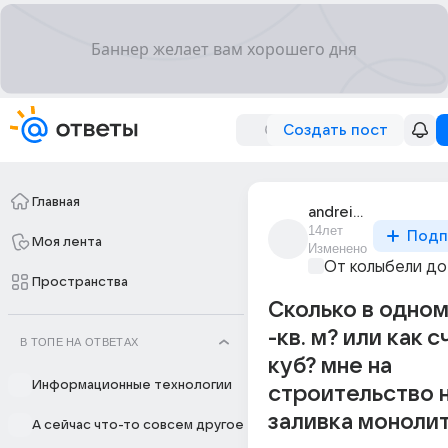
Создать пост
Главная
andrei_andrei_5466
14лет
Подп
Моя лента
Изменено
От колыбели до
Пространства
Сколько в одном
-кв. м? или как 
В ТОПЕ НА ОТВЕТАХ
куб? мне на
Информационные технологии
строительство 
заливка монолит
А сейчас что-то совсем другое