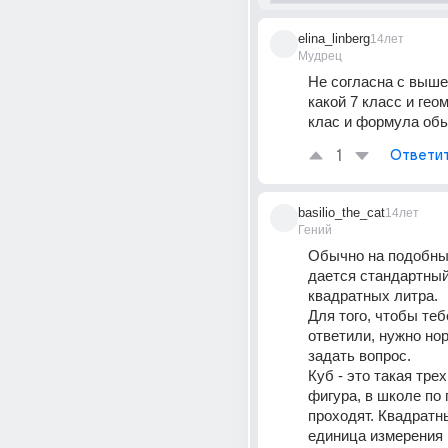
elina_linberg
14лет
Мудрец
Не согласна с выше 
какой 7 класс и геоме
клас и формула об
1
Ответи
basilio_the_cat
14лет
Гений
Обычно на подобный
дается стандартный 
квадратных литра. 
Для того, чтобы теб
ответили, нужно но
задать вопрос. 
Куб - это такая трех
фигура, в школе по 
проходят. Квадратны
единица измерения 