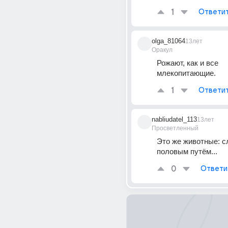
1
Ответи
olga_81064
13лет
Оракул
Рожают, как и все 
млекопитающие.
1
Ответи
nabliudatel_113
13лет
Просветленный
Это же животные: с
половым путём...
0
Ответи