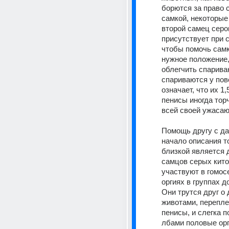
борются за право с
самкой, некоторые 
второй самец серог
присутствует при с
чтобы помочь самк
нужное положение,
облегчить спариван
спариваются у пове
означает, что их 1,
пенисы иногда торч
всей своей ужасаю
Помощь другу с да
начало описания то
близкой является 
самцов серых китов
участвуют в гомос
оргиях в группах до
Они трутся друг о д
животами, перепле
пенисы, и слегка п
лбами половые орг