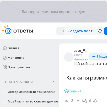
Создать пост
Главная
user_98094752
13лет
Подп
Моя лента
Изменено
А сейчас что-т
Пространства
Как киты разм
В ТОПЕ НА ОТВЕТАХ
знания
Информационные технологии
2
6
А сейчас что-то совсем другое