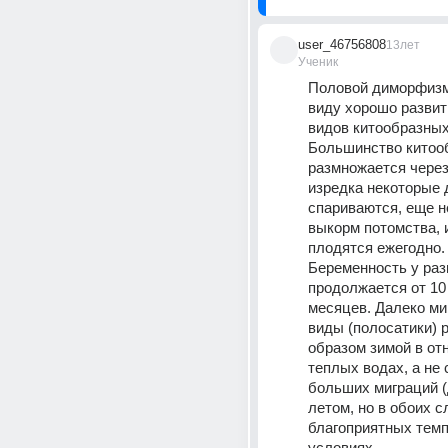
user_46756808
13лет
Ученик
Половой диморфизм
виду хорошо развит 
видов китообразных
Большинство китоо
размножается через 
изредка некоторые 
спариваются, еще не
выкорм потомства, и
плодятся ежегодно. 
Беременность у раз
продолжается от 10 
месяцев. Далеко ми
виды (полосатики) 
образом зимой в от
теплых водах, а не
больших миграций (
летом, но в обоих с
благоприятных темп
условиях. 