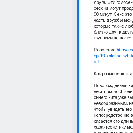
друга. Эти гомосек
сессии могут прод
90 минут. Секс это
часть дружбы межд
которые также люб
близко друг к другу
группами по нескол
Read more 
http://z
op-10-kolossalnyh-fa
ml
Как размножаются
Новорожденный кит
весит около 3 тонн
синего кита уже вы
невообразимым, не 
чтобы увидеть его 
непосредственно в 
касается его длины
характеристику мо
с деревом средних 