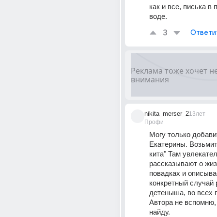
как и все, писька в п
воде.
3
Ответи
nikita_merser_2
13лет
Профи
Могу только добавит
Екатерины. Возьмите
кита" Там увлекател
рассказывают о жизн
повадках и описыва
конкретный случай 
детеныша, во всех 
Автора не вспомню, 
найду.