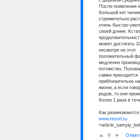
После появления на
большой кит начин
стремительно расти
очень быстро увел
своей длине. Кстат
продолжительность
может достигать 100
несмотря на этот 
положительный фак
медленно производ
потомство. Полова
самки приходится 
приблизительно на
жизни, а если говор
родов, то они прои
более 1 раза в тече
Как размножаются
www.resort.ru
>article_samyiy_bol
9
Ответ