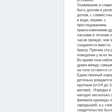
Ухаживание и спари
быть долгим и увле
делом, с совместны
в воде, играми, с 
преследованием, 
прикосновениями дру
ласками в течение н
часов прежде, чем э
соединятся вместе, 
брюху. Причем эти д
поведения у всех ви
Во время гона набл
драки между самцам
на теле остаются сл
Единственный хоро
детеныш рождается 
крупным (от1/4 до 1
матери) . Изредка в
находят несколько 
финвала однажды на
зародышей, а у синег
свидетельство было