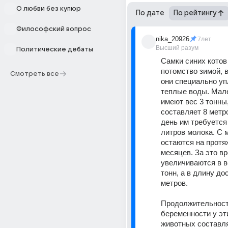
О любви без купюр
По дате
По рейтингу
Философский вопрос
nika_20926
7лет
Высший разум
Политические дебаты
Самки синих котов 
потомство зимой, в
Смотреть все
они специально уп
теплые воды. Мале
имеют вес 3 тонны,
составляет 8 метр
день им требуется 
литров молока. С 
остаются на протяж
месяцев. За это вр
увеличиваются в ве
тонн, а в длину дос
метров.
Продолжительност
беременности у эт
животных составля