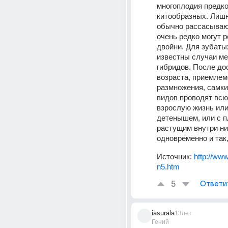
многоплодия предко
китообразных. Лиш
обычно рассасывают
очень редко могут р
двойни. Для зубатых
известны случаи ме
гибридов. После до
возраста, приемлемо
размножения, самки
видов проводят всю
взрослую жизнь или
детенышем, или с п
растущим внутри них
одновременно и так,
Источник:
http://ww
n5.htm
5
Ответи
iasurala
13лет
Гений