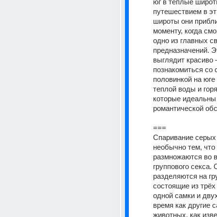
юг в теплые широт
путешествием в эт
широты они прибли
моменту, когда смо
одно из главных св
предназначений. Эт
выглядит красиво 
познакомиться со с
половинкой на юге 
теплой воды и горя
которые идеальны 
романтической обс
===
Спаривание серых 
необычно тем, что 
размножаются во в
группового секса. 
разделяются на гру
состоящие из трёх
одной самки и двух
время как другие с
животных, как изве