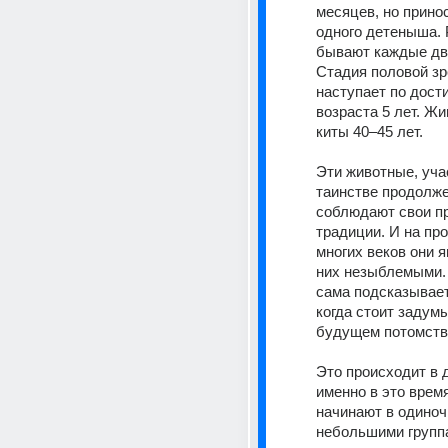
месяцев, но принос
одного детеныша. 
бывают каждые два
Стадия половой зре
наступает по дости
возраста 5 лет. Жи
киты 40–45 лет.
Эти животные, учас
таинстве продолже
соблюдают свои пр
традиции. И на про
многих веков они я
них незыблемыми. 
сама подсказывает
когда стоит задумы
будущем потомств
Это происходит в д
именно в это время
начинают в одиночк
небольшими группа