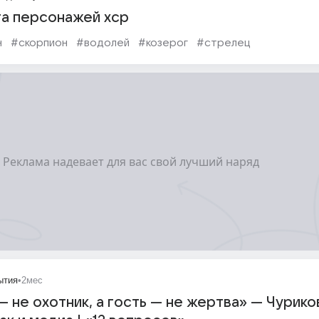
а персонажей хср
н
#скорпион
#водолей
#козерог
#стрелец
ытия
•
2мес
 не охотник, а гость — не жертва» — Чурико