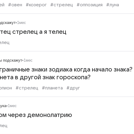
ей
#овен
#козерог
#стрелец
#оппозиция
#луна
одскажут
•
1мес
Отец стрелец а я телец
елец
ы подскажут
•
1мес
раничные знаки зодиака когда начало знака? 
нета в другой знак гороскопа?
рпион
#стрелец
#планета
#друг
ука
•
1мес
ром через демонолатрию
лец