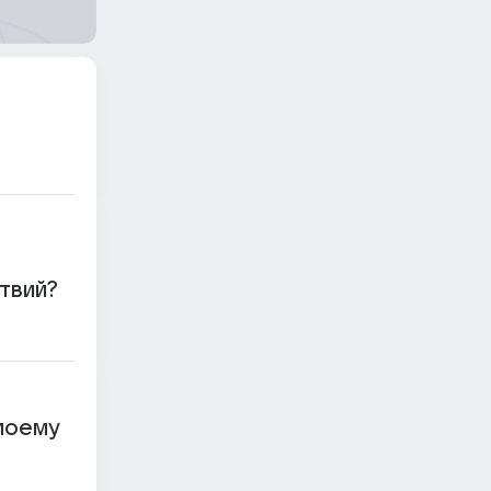
твий?
 моему