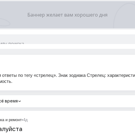
 ответы по тегу «стрелец». Знак зодиака Стрелец: характеристи
мость.
сё время
ка и ремонт
•
4д
алуйста