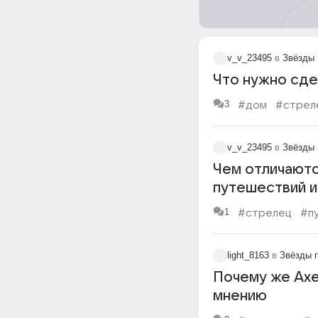
v_v_23495
в
Звёзды 
Что нужно сде
3
#дом
#стрел
v_v_23495
в
Звёзды 
Чем отличаютс
путешествий и
1
#стрелец
#п
light_8163
в
Звёзды 
Почему же Ахе
мнению