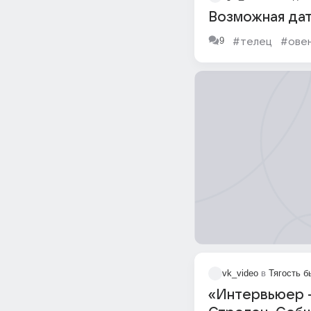
Возможная дат
9
#телец
#ове
vk_video
в
Тягость б
«Интервьюер —