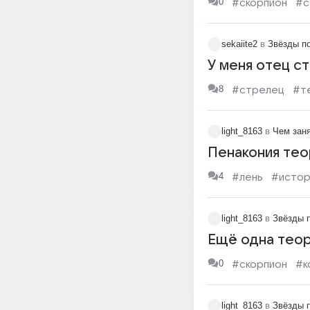
0
#скорпион
#с
sekaiite2
в
Звёзды п
У меня отец ст
8
#стрелец
#т
light_8163
в
Чем зан
Пенакония тео
4
#лень
#истор
light_8163
в
Звёзды 
Ещё одна тео
0
#скорпион
#к
light_8163
в
Звёзды 