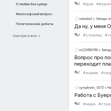
2
#дом
#водол
О любви без купюр
Философский вопрос
sekaiite2
в
Звёзды п
Политические дебаты
Да ну, у меня 
2
#стрелец
#т
Смотреть все
m123456789
в
Звёзд
Вопрос про пог
переходит пла
7
#зодиак
#ско
symphonic_4273
в
На
Работа с Буе
0
#наука
#стре