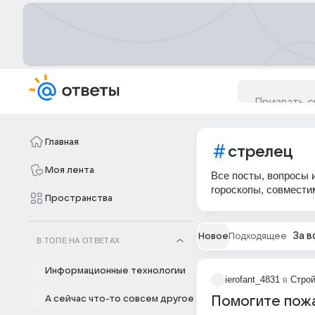
Главная
стрелец
Моя лента
Все посты, вопросы и
гороскопы, совмести
Пространства
За в
Новое
Подходящее
В ТОПЕ НА ОТВЕТАХ
Информационные технологии
ierofant_4831
в
Строй
А сейчас что-то совсем другое
Помогите пож