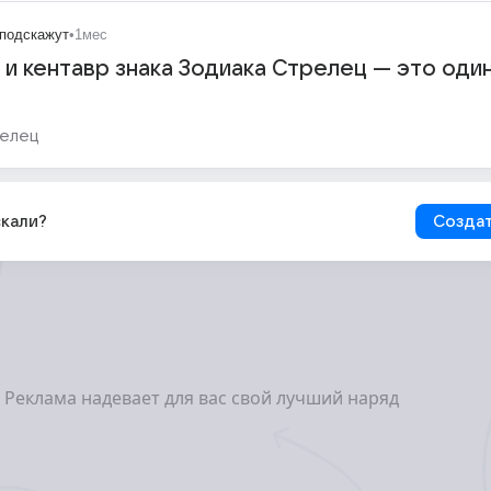
подскажут
•
1мес
и кентавр знака Зодиака Стрелец — это один
елец
скали?
Создат