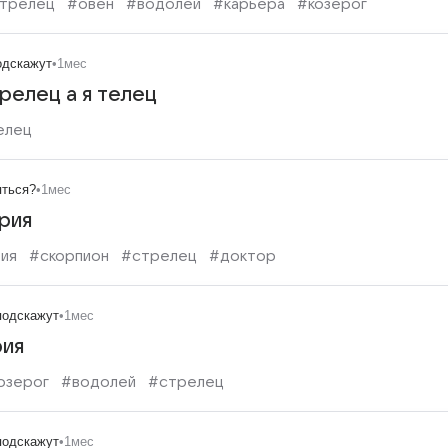
трелец
#овен
#водолей
#карьера
#козерог
одскажут
•
1мес
релец а я телец
елец
яться?
•
1мес
рия
ия
#скорпион
#стрелец
#доктор
подскажут
•
1мес
рия
озерог
#водолей
#стрелец
подскажут
•
1мес