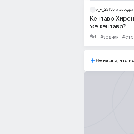
v_v_23495
в
Звёзды 
Кентавр Хирон 
же кентавр?
1
#зодиак
#стр
Не нашли, что и