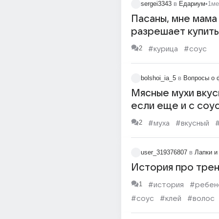
sergei3343
в
Едариум
•
1ме
Пасаны, мне мама
разрешает купить
резиновую пiзdень
2
#курица
#соус
нашёл решение
bolshoi_ia_5
в
Вопросы о 
Мясные мухи вкус
если еще и с соу
2
#муха
#вкусный
user_319376807
в
Лапки и
История про тренд
1
#история
#ребен
#соус
#клей
#волос
#человечество