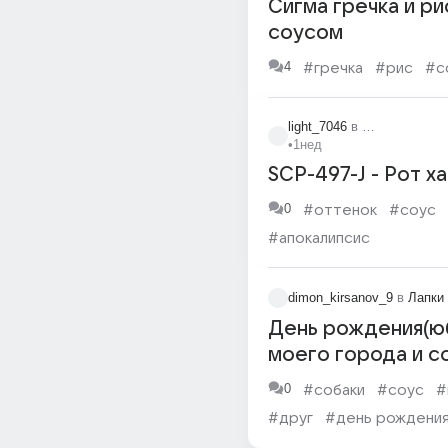
Сигма гречка и ри
соусом
4
#гречка
#рис
#с
light_7046
в
А сейчас что-
•
1нед
SCP-497-J - Рот х
0
#оттенок
#соус
#апокалипсис
dimon_kirsanov_9
в
Лапки
День рождения(ю
моего города и с
соевым соусом.
0
#собаки
#соус
#
#друг
#день рождени