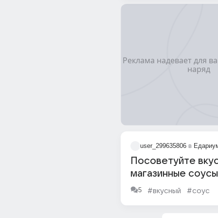
user_299635806
в
Едариу
Посоветуйте вку
магазинные соусы
5
#вкусный
#соус