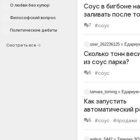
О любви без купюр
Соус в бигбоне н
заливать после то
Философский вопрос
кипяток залиол и
7
#соус
этим
Политические дебаты
user_262236125
в
Едариу
Смотреть все
Сколько тонн вес
из соус парка?
5
#соус
tamara_toming
в
Едариум
•
Как запустить
автоматический р
соусов в бутылки 
5
#соус
#продажи
разориться на
оборудовании?
walrus_5442
в
Тарелка З