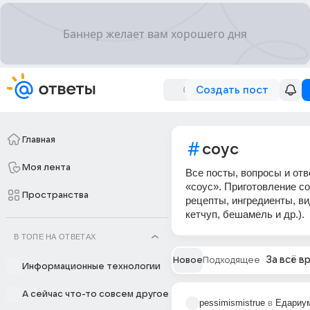
Создать пост
Главная
соус
Моя лента
Все посты, вопросы и отв
«соус». Приготовление со
Пространства
рецепты, ингредиенты, ви
кетчуп, бешамель и др.).
В ТОПЕ НА ОТВЕТАХ
За всё в
Новое
Подходящее
Информационные технологии
А сейчас что-то совсем другое
pessimismistrue
в
Едариу