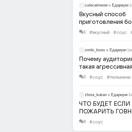
cutecatmeow
в
Едариум
•
1
Вкусный способ
приготовления б
1
#вкусный
#соус
smile_loves
в
Едариум
•
1м
Почему аудитория
такая агрессивна
2
#соус
#пельмени
zhora_kukan
в
Едариум
•
1
ЧТО БУДЕТ ЕСЛИ
ПОЖАРИТЬ ГОВН
0
#соус