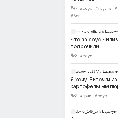
6
#соус
#грусть
#
#бог
mr_ktoto_official
в
Едариу
Что за соус Чили 
подрочили
0
#соус
alexey_ya1977
в
Едариум
Я хочу, Биточки из
картофельным пю
древесными гриб
3
#гриб
#соус
соусом берблан
dexter_149_cx
в
Едариум
•