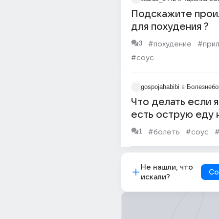
Подскажите про
для похудения ?
3
#похудение
#при
#соус
gospojahabibi
в
Болезнебо
Что делать если 
есть острую еду 
неё постоянно ди
1
#болеть
#соус
#
от которого боли
Не нашли, что
Со
искали?