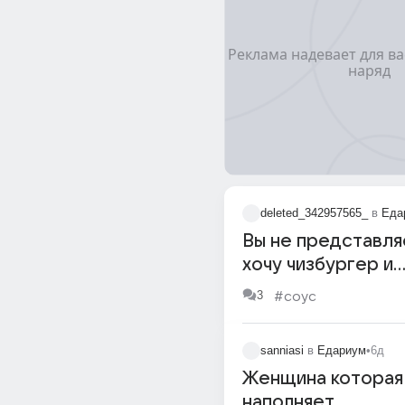
deleted_342957565_
в
Еда
Вы не представля
хочу чизбургер и
картошечку фри с
3
#соус
сладким соусом
sanniasi
в
Едариум
•
6д
Женщина которая
наполняет