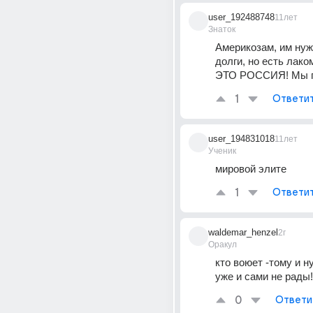
user_192488748
11лет
Знаток
Америкозам, им нуж
долги, но есть лако
ЭТО РОССИЯ! Мы п
1
Ответи
user_194831018
11лет
Ученик
мировой элите
1
Ответи
waldemar_henzel
2г
Оракул
кто воюет -тому и ну
уже и сами не рады!
0
Ответи