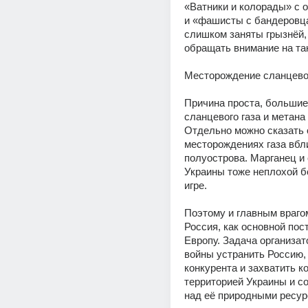
«Ватники и колорады» с о
и «фашисты с бандеровцам
слишком заняты грызнёй, 
обращать внимание на та
Месторождение сланцевог
Причина проста, большие
сланцевого газа и метана 
Отдельно можно сказать
месторождениях газа вбл
полуострова. Марганец и 
Украины тоже неплохой бо
игре.
Поэтому и главным врагом
Россия, как основной пост
Европу. Задача организато
войны устранить Россию, к
конкурента и захватить ко
территорией Украины и со
над её природными ресур