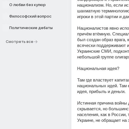
национализм. Но, если ис
О любви без купюр
шахматную терминологию,
игроки в этой партии и да
Философский вопрос
Националистов явно испол
Политические дебаты
причём втёмную. Специал
был создан образ врага, 
Смотреть все
всячески поддерживают и
Украинские СМИ, подконт
небольшой группе олигар
Национальная идея?
Там где властвует капитал
национальных идей. Там е
идея, прибыль и деньги.
Истинная причина войны д
скрывается, но большинст
населения, как в России, т
Украине, не обращает на 