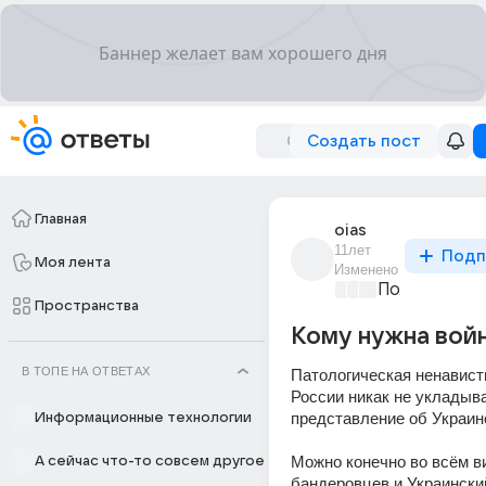
Создать пост
Главная
oias
11лет
Подп
Моя лента
Изменено
Политически
Пространства
Кому нужна вой
В ТОПЕ НА ОТВЕТАХ
Патологическая ненависть
России никак не укладыва
представление об Украин
Информационные технологии
Можно конечно во всём ви
А сейчас что-то совсем другое
бандеровцев и Украинский