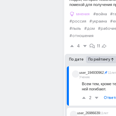
помехой для получения п
мнения
#война
#г
#россия
#украина
#е
#пыль
#дом
#рабочи
#отношения
4
11
По дате
По рейтингу
user_194930962
11ле
Ученик
Всем тем, кроме те
ней погибают.
2
Ответ
user_26986639
11лет