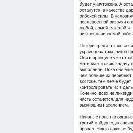
будет уничтожена. А оста
останутся, в качестве дар
рабочей силы. В условиях
послевоенной разрухи они
любой, самой тяжёлой и 
низкооплачиваемой работ
Потери среди тех же «св
украинцев» тоже никого не
Они в принципе уже отра
материал и свою задачу п
выполнили. Пока они ещё 
чем больше их перебьют 
востоке, тем легче будет 
контролировать их в даль
Конечно, всех не ликвидир
часть останется, для надз
выжившим населением.
Наивные попытки организо
третий майдан однозначно
провал. Никто даже не бу