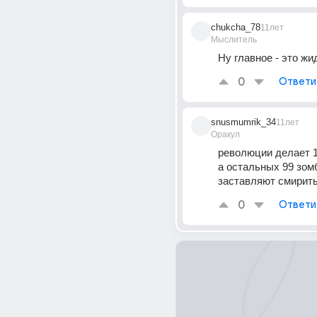
chukcha_78
11лет
Мыслитель
Ну главное - это ж
0
Ответи
snusmumrik_34
11лет
Оракул
революции делает 1
а остальных 99 зом
заставляют смирит
0
Ответи