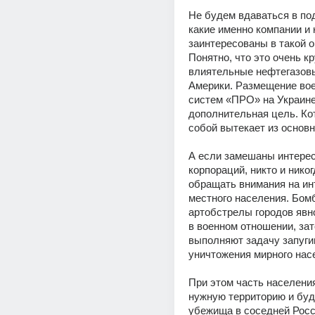
Не будем вдаваться в под
какие именно компании и к
заинтересованы в такой о
Понятно, что это очень кр
влиятельные нефтегазовы
Америки. Размещение вое
систем «ПРО» на Украине,
дополнительная цель. Кот
собой вытекает из основн
А если замешаны интерес
корпораций, никто и никог
обращать внимания на ин
местного населения. Бомб
артобстрелы городов явн
в военном отношении, зат
выполняют задачу запугив
уничтожения мирного нас
При этом часть населения
нужную территорию и буде
убежища в соседней Росси