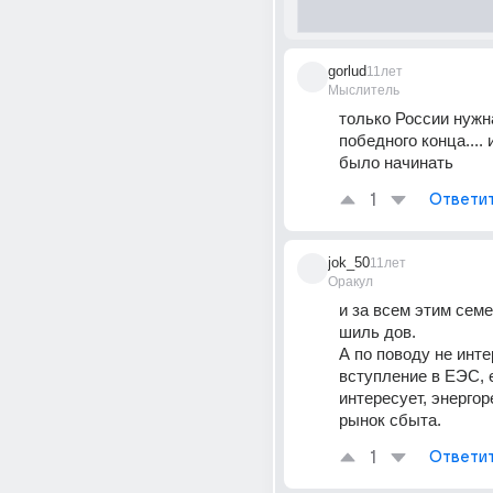
gorlud
11лет
Мыслитель
только России нужна
победного конца.... 
было начинать
1
Ответи
jok_50
11лет
Оракул
и за всем этим семе
шиль дов.
А по поводу не инте
вступление в ЕЭС, е
интересует, энергор
рынок сбыта.
1
Ответи