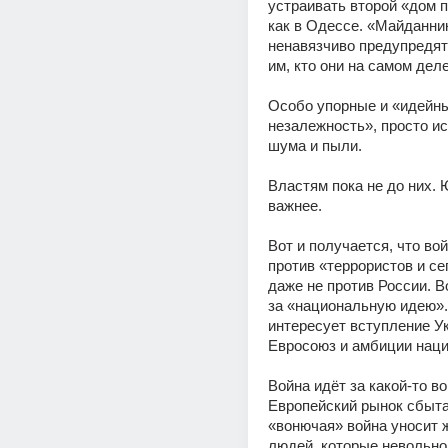
устраивать второй «дом п
как в Одессе. «Майданник
ненавязчиво предупредят 
им, кто они на самом деле
Особо упорные и «идейны
незалежность», просто исч
шума и пыли.
Властям пока не до них. Ю
важнее.
Вот и получается, что вой
против «террористов и се
даже не против России. Во
за «национальную идею». 
интересует вступление Ук
Евросоюз и амбиции наци
Война идёт за какой-то во
Европейский рынок сбыта.
«вонючая» война уносит ж
людей, которые невольно 