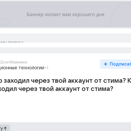
11лет
Изменено
Подписа
ионные технологии
+1
о заходил через твой аккаунт от стима? 
ходил через твой аккаунт от стима?
гу