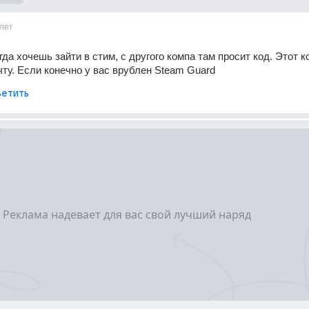
лет
гда хочешь зайти в стим, с другого компа там просит код. Этот ко
чту. Если конечно у вас врублен Steam Guard
етить