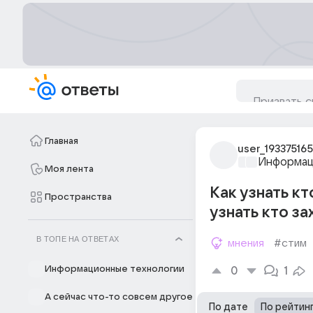
Главная
user_193375165
Информац
Моя лента
Как узнать кт
Пространства
узнать кто за
В ТОПЕ НА ОТВЕТАХ
мнения
#стим
Информационные технологии
0
1
А сейчас что-то совсем другое
По дате
По рейтин