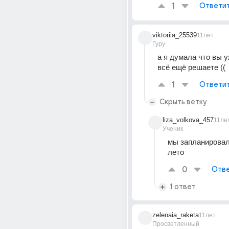
1
Ответи
viktoriia_25539
11лет
Гуру
а я думала что вы уж
всё ещё решаете ((
1
Ответи
Скрыть ветку
liza_volkova_457
11ле
Ученик
мы запланировали
лето
0
Отве
1 ответ
zelenaia_raketa
11лет
Просветленный