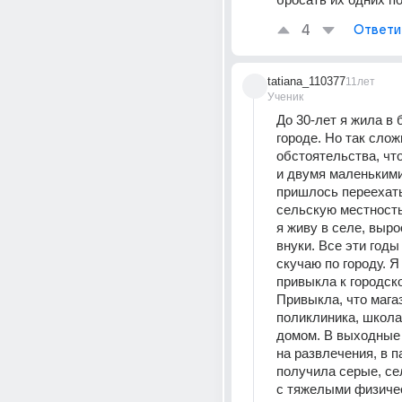
4
Ответи
tatiana_110377
11лет
Ученик
До 30-лет я жила в 
городе. Но так слож
обстоятельства, что
и двумя маленькими
пришлось переехать 
сельскую местность.
я живу в селе, вырос
внуки. Все эти годы 
скучаю по городу. Я 
привыкла к городско
Привыкла, что магаз
поликлиника, школа
домом. В выходные 
на развлечения, в па
получила серые, сел
с тяжелыми физиче