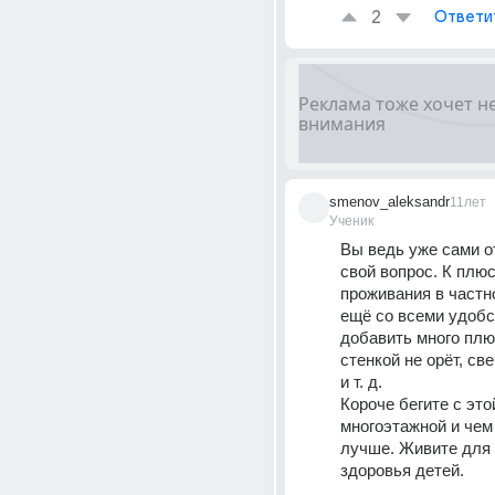
2
Ответи
smenov_aleksandr
11лет
Ученик
Вы ведь уже сами от
свой вопрос. К плюс
проживания в частно
ещё со всеми удобс
добавить много плюс
стенкой не орёт, све
и т. д.
Короче бегите с это
многоэтажной и чем
лучше. Живите для 
здоровья детей.