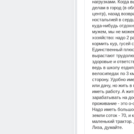
нагрузками. Когда в
делам в город (в об
центр), назад возвр
ностальгией в сердц
куда-нибудь отдохну
мужем, мы не можем, 
хозяйство: надо 2 ра
кормить кур, гусей с
Единственный плюс -
вырастают трудолю
здоровые и ответств
ведь в школу ездили
велосипедах по 3 км
сторону. Удобно име
или дачу, но жить в 
иметь работу. А жить
зарабатывать на до
проживание - это о-о
Надо иметь большое
земли соток - 70, и 
маленький трактор. 
Лиза, думайте.