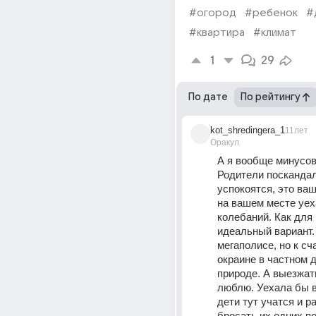
#огород
#ребенок
#
#квартира
#климат
1
29
По дате
По рейтингу
kot_shredingera_1
11лет
Оракул
А я вообще минусов 
Родители поскандаля
успокоятся, это ваш
на вашем месте уех
колебаний. Как для м
идеальный вариант.
мегаполисе, но к сч
окраине в частном д
природе. А выезжать
люблю. Уехала бы в 
дети тут учатся и ра
бросать их одних по