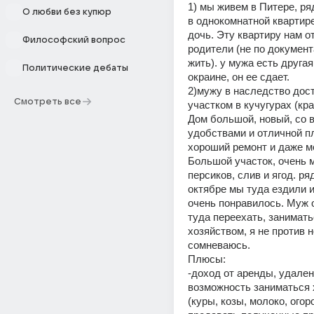
1) мы живем в Питере, ряд
О любви без купюр
в однокомнатной квартире:
дочь. Эту квартиру нам о
Философский вопрос
родители (не по документ
жить). у мужа есть другая
Политические дебаты
окраине, он ее сдает. 
2)мужу в наследство дост
Смотреть все
участком в кучугурах (кра
Дом большой, новый, со в
удобствами и отличной пл
хороший ремонт и даже ме
Большой участок, очень м
персиков, слив и ягод. ря
октябре мы туда ездили и
очень понравилось. Муж о
туда переехать, занимать
хозяйством, я не против н
сомневаюсь. 
Плюсы: 
-доход от аренды, удален
возможность заниматься 
(куры, козы, молоко, огоро