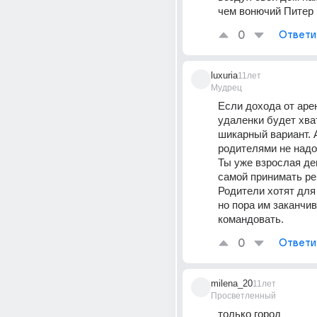
чем вонючий Питер !
0
Ответи
luxuria
11лет
Мудрец
Если дохода от арен
удаленки будет хват
шикарный вариант. А
родителями не надо 
Ты уже взрослая дев
самой принимать ре
Родители хотят для 
но пора им заканчив
командовать.
0
Ответи
milena_20
11лет
Просветленный
только город