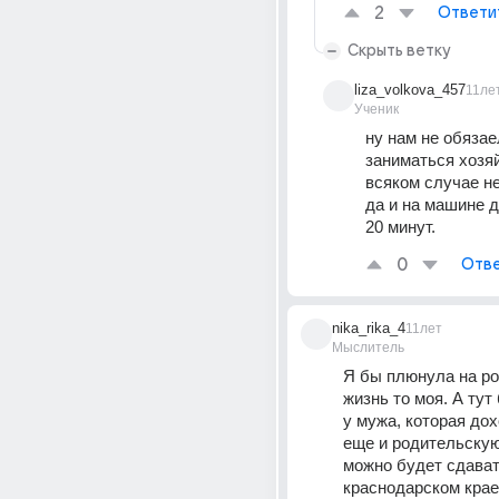
2
Ответи
Скрыть ветку
liza_volkova_457
11ле
Ученик
ну нам не обязае
заниматься хозяй
всяком случае не
да и на машине д
20 минут.
0
Отве
nika_rika_4
11лет
Мыслитель
Я бы плюнула на ро
жизнь то моя. А тут 
у мужа, которая дох
еще и родительскую
можно будет сдавать
краснодарском крае,