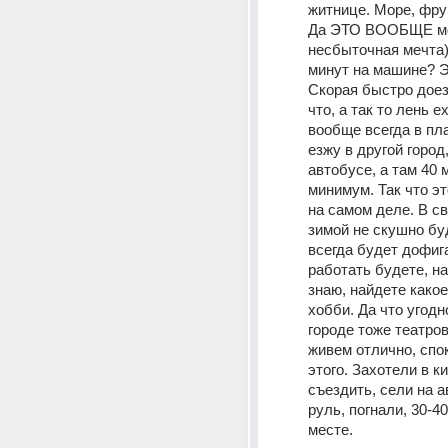
житнице. Море, фру
Да ЭТО ВООБЩЕ мо
несбыточная мечта)
минут на машине? Эт
Скорая быстро доез
что, а так то лень ех
вообще всегда в пл
езжу в другой город,
автобусе, а там 40 м
минимум. Так что эт
на самом деле. В св
зимой не скушно буд
всегда будет дофиг
работать будете, на
знаю, найдете какое
хобби. Да что угодно
городе тоже театров 
живем отлично, спок
этого. Захотели в к
съездить, сели на а
руль, погнали, 30-40
месте.