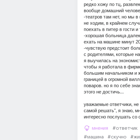
редко хожу по тц, развлек
вообще домашний челове
-театров там нет, но мы в 
не ходим, в крайнем случ
поехать в питер в гости и
-хорошая больница далеко
ехать на машине минут 2
-чувствую предстоит бол
с родителями, которые на
я выучилась на экономиста
чтобы я работала в фирме
большим начальником и ж
границей в огромной вилл
поваров. но я по себе зна
этого не достичь...
уважаемые ответчики, не 
самой решать", я знаю, мн
интересно послушать со 
мнения
#ответчик
#машина
#скучно
#жи