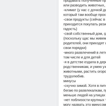
продавать полученные про
или разводить животных,
-климат (у нас с дочкой де
который там вообще прох
-свои продукты (сейчас в 
приходится покупать рези
гадость)
-свой собственный дом, г
(поскольку щас мы живем 
родителей, они приходят 
свои порядки)
-много развлечений в летн
том числе и для детей
-я в детстве ездила в дер
родственникам, и умею ух
животными, растить огоро
трудолюбив. 
минусы
-скучно зимой. Хотя в пите
бегаю по развлекалкам, п
меньше людей на улицах
-нет поблизости крупных т
могу назвать это минусом,