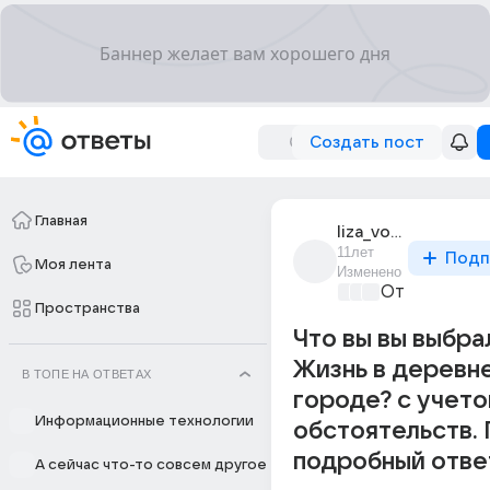
Создать пост
Главная
liza_volkova_457
11лет
Подп
Моя лента
Изменено
От колыбели
Пространства
Что вы вы выбра
Жизнь в деревн
В ТОПЕ НА ОТВЕТАХ
городе? с учет
Информационные технологии
обстоятельств.
подробный отве
А сейчас что-то совсем другое