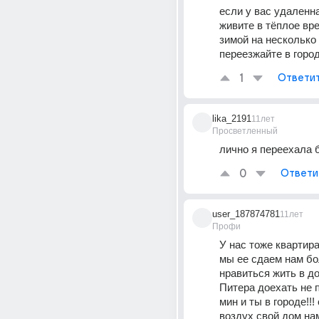
если у вас удаленна
живите в тёплое вре
зимой на несколько
переезжайте в горо
1
Ответи
lika_2191
11лет
Просветленный
лично я переехала 
0
Ответи
user_187874781
11лет
Профи
У нас тоже квартира
мы ее сдаем нам бо
нравиться жить в дом
Питера доехать не п
мин и ты в городе!!!
воздух свой дом на