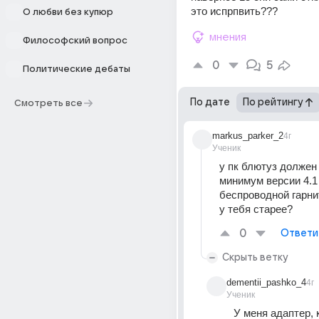
это испрпвить???
О любви без купюр
мнения
Философский вопрос
0
5
Политические дебаты
По дате
По рейтингу
Смотреть все
markus_parker_2
4г
Ученик
у пк блютуз должен 
минимум версии 4.1 
беспроводной гарни
у тебя старее?
0
Ответи
Скрыть ветку
dementii_pashko_4
4г
Ученик
У меня адаптер, 