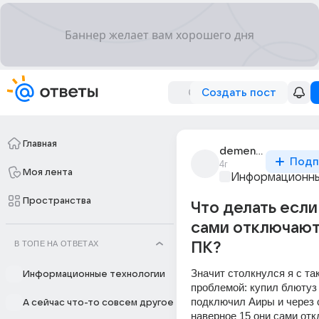
Создать пост
Главная
dementii_pashko_4
Подп
4г
Моя лента
Информационны
Пространства
Что делать если
сами отключают
В ТОПЕ НА ОТВЕТАХ
ПК?
Значит столкнулся я с так
Информационные технологии
проблемой: купил блютуз 
подключил Аиры и через с
А сейчас что-то совсем другое
наверное 15 они сами отк