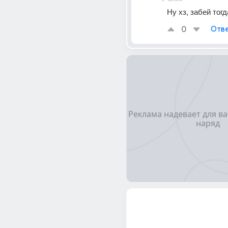
Ну хз, забей тогд
0
Отве