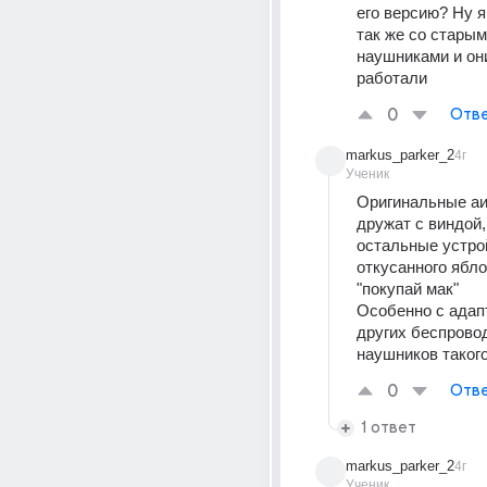
его версию? Ну я
так же со старым
наушниками и он
работали
0
Отве
markus_parker_2
4г
Ученик
Оригинальные аи
дружат с виндой, 
остальные устрой
откусанного ябло
"покупай мак"
Особенно с адапт
других беспрово
наушников такого
0
Отве
1 ответ
markus_parker_2
4г
Ученик