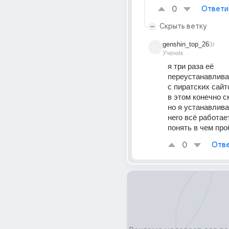
0
Ответи
Скрыть ветку
genshin_top_26
3г
Ученик
я три раза её 
переустанавливал
с пиратских сайт
в этом конечно ск
но я устанавливал
него всё работает,
понять в чем пр
0
Отве