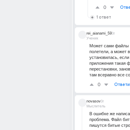
0
Отве
1 ответ
rei_aianami_59
3г
Ученик
Может сами файлы 
полетели, а может 
установилась, если 
приложения такая фи
перестановки, занов
там всеравно все с
0
Ответи
novasov
3г
Мыслитель
В ошибке же написан
проблема. Файл бит
пишутся битые стро