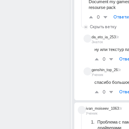
Document my games t
resourse pack
0
Ответи
Скрыть ветку
da_eto_ia_253
3г
Знаток
ну или текстур п
0
Отве
genshin_top_26
3г
Ученик
спасибо большо
0
Отве
ivan_moiseev_1063
3г
Ученик
Проблема с пам
драйверами