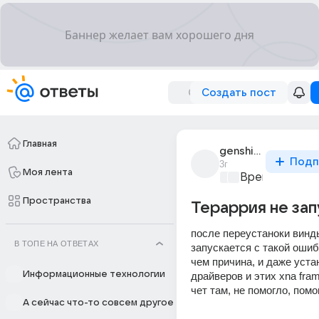
Создать пост
Главная
genshin_top_26
Подп
3г
Моя лента
Время игр
+1
Пространства
Тераррия не за
после переустаноки винды
В ТОПЕ НА ОТВЕТАХ
запускается с такой ошибк
чем причина, и даже устан
Информационные технологии
драйверов и этих xna fram
чет там, не помогло, помо
А сейчас что-то совсем другое