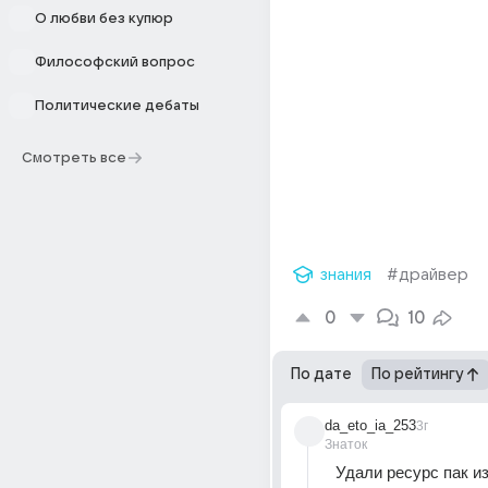
О любви без купюр
Философский вопрос
Политические дебаты
Смотреть все
знания
#драйвер
0
10
По дате
По рейтингу
da_eto_ia_253
3г
Знаток
Удали ресурс пак из