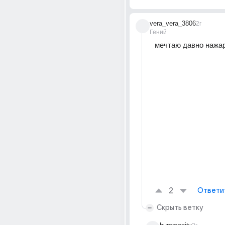
vera_vera_3806
2г
Гений
мечтаю давно нажа
2
Ответи
Скрыть ветку