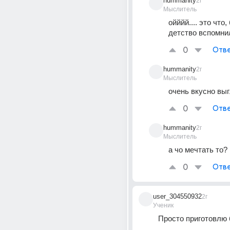
hummanity
2г
Мыслитель
ойййй.... это что,
детство вспомнил
0
Отве
hummanity
2г
Мыслитель
очень вкусно вы
0
Отве
hummanity
2г
Мыслитель
а чо мечтать то?
0
Отве
user_304550932
2г
Ученик
Просто приготовлю 