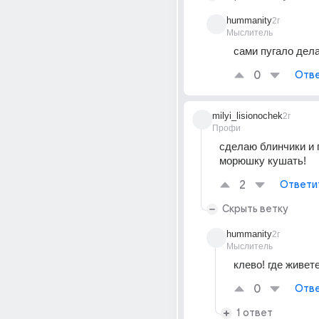
hummanity
2г
Мыслитель
сами пугало дел
0
Отве
milyi_lisionochek
2г
Профи
сделаю блинчики и п
морюшку кушать!
2
Ответи
Скрыть ветку
hummanity
2г
Мыслитель
клево! где живет
0
Отве
1 ответ