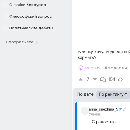
О любви без купюр
Философский вопрос
Политические дебаты
Смотреть все
гулянку хочу. медведя пой
кормить?
мнения
#медведи
7
154
По дате
По рейтингу
arina_snezhina_5
2г
Ученик
С радостью