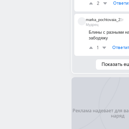
2
Ответи
marka_pochtovaia_2
2г
Мудрец
Блины с разными на
забодяжу
1
Ответи
Показать е