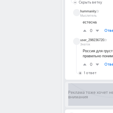
Скрыть ветку
hummanity
2г
Мыслитель
естесна
0
Отве
user_298236720
2г
Знаток
Россия для грустн
правильно пони
0
Отве
1 ответ