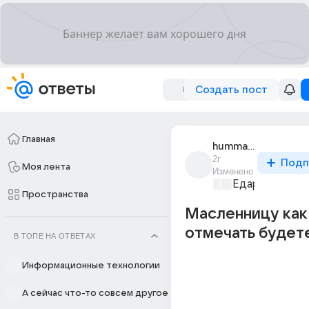
Создать пост
Главная
hummanity
2г
Подп
Моя лента
Изменено
Едариум
+1
Пространства
Масленницу как
отмечать будет
В ТОПЕ НА ОТВЕТАХ
Информационные технологии
А сейчас что-то совсем другое