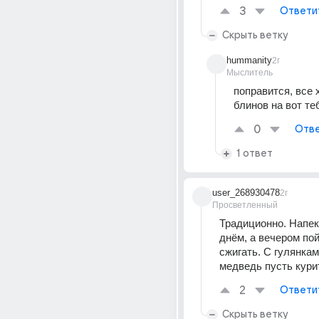
3
Ответи
Скрыть ветку
hummanity
2г
Мыслитель
поправится, все 
блинов на вот те
0
Отве
1 ответ
user_268930478
2г
Просветленный
Традиционно. Напек
днём, а вечером пой
сжигать. С гулянкам
медведь пусть курит
2
Ответи
Скрыть ветку