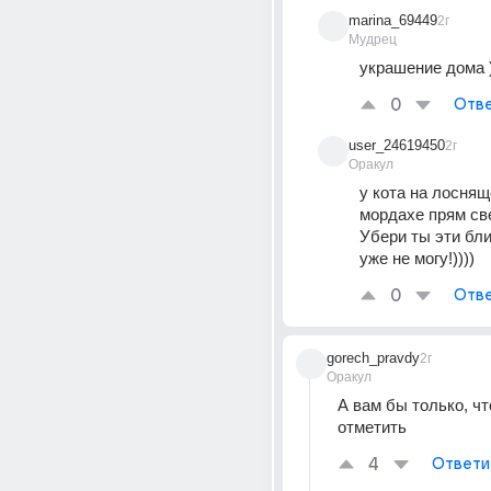
marina_69449
2г
Мудрец
украшение дома 
0
Отве
user_24619450
2г
Оракул
у кота на лоснящ
мордахе прям све
Убери ты эти бли
уже не могу!))))
0
Отве
gorech_pravdy
2г
Оракул
А вам бы только, чт
отметить
4
Ответи