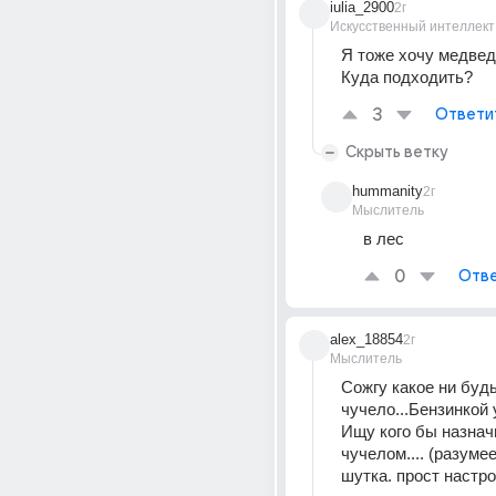
iulia_2900
2г
Искусственный интеллект
Я тоже хочу медведя
Куда подходить?
3
Ответи
Скрыть ветку
hummanity
2г
Мыслитель
в лес
0
Отве
alex_18854
2г
Мыслитель
Сожгу какое ни будь
чучело...Бензинкой у
Ищу кого бы назначи
чучелом.... (разумее
шутка. прост настро