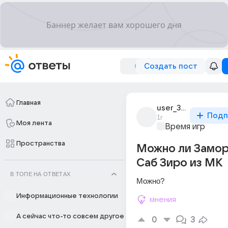
Создать пост
Главная
user_308582161
Подп
1г
Моя лента
Время игр
Пространства
Можно ли Замор
Саб Зиро из MK
В ТОПЕ НА ОТВЕТАХ
Можно?
Информационные технологии
мнения
А сейчас что-то совсем другое
0
3