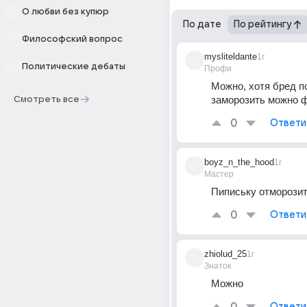
О любви без купюр
По дате
По рейтингу
Философский вопрос
mysliteldante
1г
Политические дебаты
Профи
Можно, хотя бред по
заморозить можно 
Смотреть все
0
Ответи
boyz_n_the_hood
1г
Мастер
Пипиську отморози
0
Ответи
zhiolud_25
1г
Знаток
Можно
Ответи