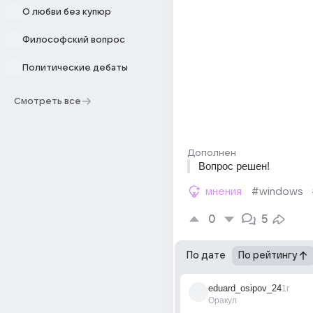
О любви без купюр
Философский вопрос
Политические дебаты
Смотреть все
Дополнен
Вопрос решен!
мнения
#windows
0
5
По дате
По рейтингу
eduard_osipov_24
1г
Оракул