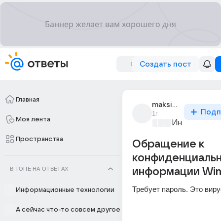
Создать пост
Главная
maksim_ivanov_1752
Подп
1г
Моя лента
Информацио
Пространства
Обращение к
конфиденциаль
В ТОПЕ НА ОТВЕТАХ
информации Win
Требует пароль. Это виру
Информационные технологии
А сейчас что-то совсем другое