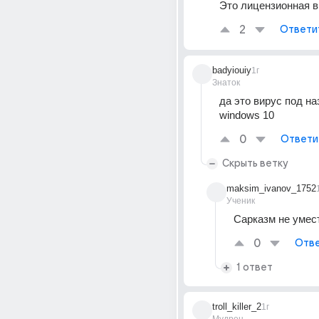
Это лицензионная 
2
Ответи
badyiouiy
1г
Знаток
да это вирус под на
windows 10
0
Ответи
Скрыть ветку
maksim_ivanov_1752
Ученик
Сарказм не умес
0
Отве
1 ответ
troll_killer_2
1г