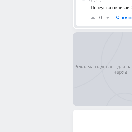
Мудрец
Переустанавливай 
0
Ответи