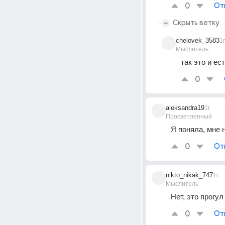
0
От
Скрыть ветку
chelovek_3583
1г
Мыслитель
так это и ес
0
aleksandra19
1г
Просветленный
Я поняла, мне 
0
От
nikto_nikak_747
1г
Мыслитель
Нет, это прогу
0
От