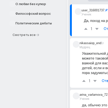
О любви без купюр
user_316001737
Философский вопрос
Ученик
Да, поход на 
Политические дебаты
1
От
Смотреть все
nikassaiop_end
1г
Мудрец
Уважительной д
можете таковой
важной для вас 
детей, если и 
пора задуматьс
1
Отв
arina_varlamova_72
Ученик
да, обычно это