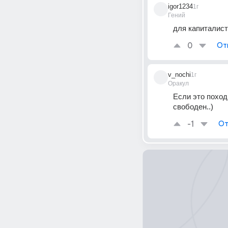
igor1234
1г
Гений
для капиталист
0
От
v_nochi
1г
Оракул
Если это поход 
свободен..)
-1
От