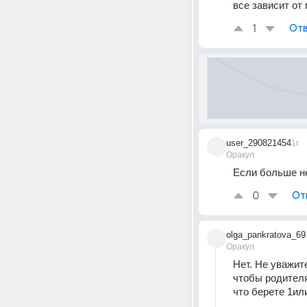
все зависит от
1
Отв
user_290821454
1г
Оракул
Если больше не
0
От
olga_pankratova_69
Оракул
Нет. Не уважит
чтобы родителя
что берете 1или