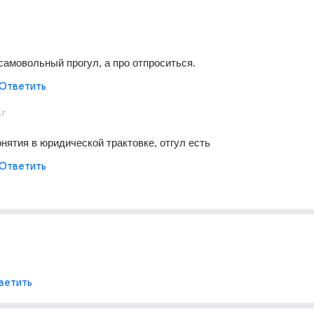
 самовольный прогул, а про отпроситься.
Ответить
1г
онятия в юридической трактовке, отгул есть
Ответить
ветить