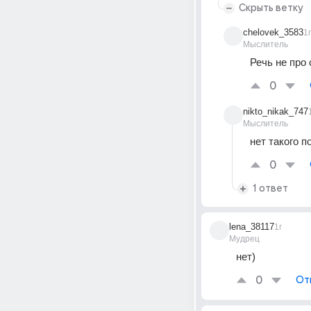
Скрыть ветку
chelovek_3583
1г
Мыслитель
Речь не про
0
nikto_nikak_747
Мыслитель
нет такого п
0
1 ответ
lena_38117
1г
Мудрец
нет)
0
От