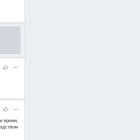
 время, 
одством 