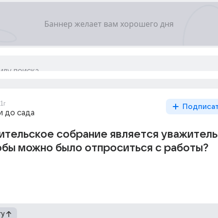
1г
Подписа
и до сада
ительское собрание является уважител
обы можно было отпроситься с работы?
гу