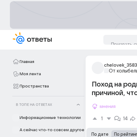
Главная
chelovek_3583
От колыбел
Моя лента
Поход на род
Пространства
причиной, чт
В ТОПЕ НА ОТВЕТАХ
мнения
Информационные технологии
1
14
А сейчас что-то совсем другое
По дате
По рейтин