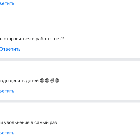
ветить
ть отпроситься с работы. нет?
Ответить
надо десять детей 😁😁🤣😁
ветить
л и увольнение в самый раз
ветить