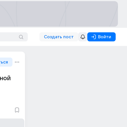
Создать пост
Войти
ться
ьной