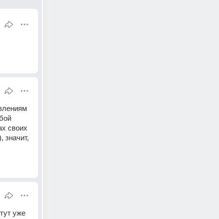
влениям 
бой 
х своих 
 значит, 
тут уже 