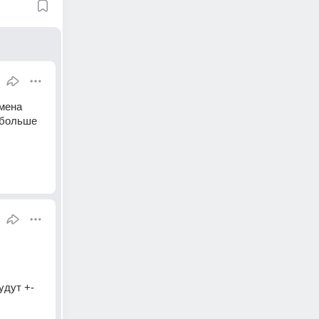
мена 
 больше 
дут +- 