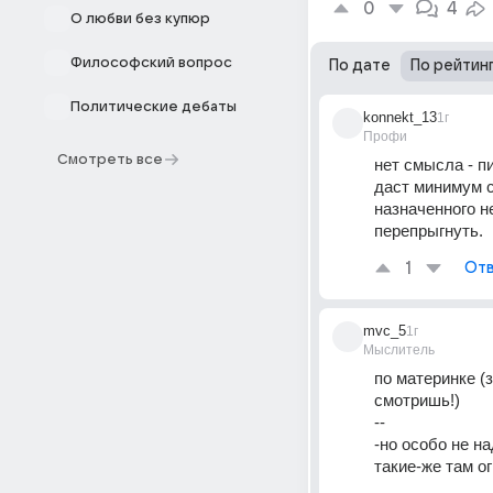
0
4
О любви без купюр
Философский вопрос
По дате
По рейтин
Политические дебаты
konnekt_13
1г
Профи
Смотреть все
нет смысла - п
даст минимум с
назначенного н
перепрыгнуть.
1
Отв
mvc_5
1г
Мыслитель
по материнке (
смотришь!)
--
-но особо не н
такие-же там о