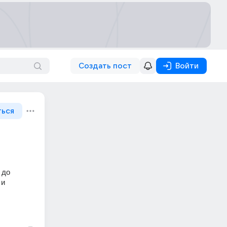
Создать пост
Войти
ться
до 
и 