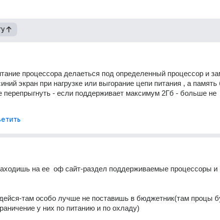
гу
итание процессора делаеться под определенный процессор и за
иний экран при нагрузке или выгорание цепи питания , а память
е перепрыгнуть - если поддерживает максимум 2Гб - больше не 
етить
заходишь на ее  оф сайт-раздел поддерживаемые процессоры и 
адейся-там особо лучше не поставишь в бюджетник(там процы бу
граничение у них по питанию и по охладу)