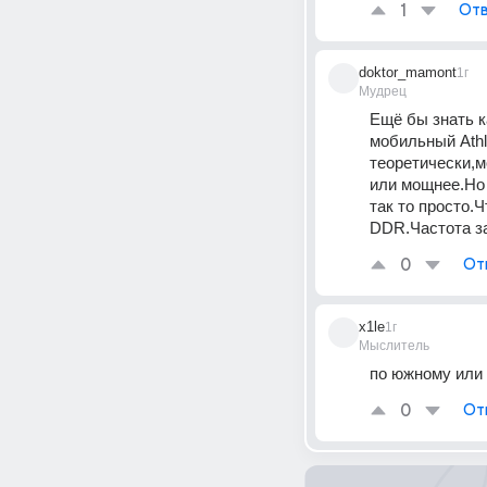
1
Отв
doktor_mamont
1г
Мудрец
Ещё бы знать к
мобильный Athl
теоретически,м
или мощнее.Но 
так то просто.
DDR.Частота за
0
От
x1le
1г
Мыслитель
по южному или
0
От