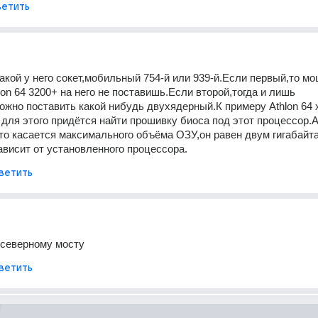
етить
акой у него сокет,мобильный 754-й или 939-й.Если первый,то мо
on 64 3200+ на него не поставишь.Если второй,тогда и лишь 
ожно поставить какой нибудь двухядерный.К примеру Athlon 64 x
для этого придётся найти прошивку биоса под этот процессор.А 
Что касается максимального объёма ОЗУ,он равен двум гигабайта
висит от установленного процессора.
ветить
 северному мосту
ветить