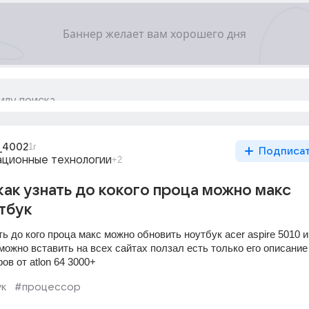
_4002
1г
Подписа
ционные технологии
+2
ак узнать до кокого проца можно макс
тбук
ь до кого проца макс можно обновить ноутбук acer aspire 5010 и 
ожно вставить на всех сайтах ползал есть только его описание 
в от atlon 64 3000+
ук
#процессор