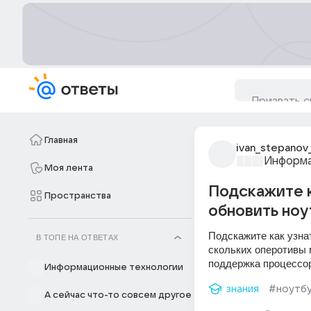
Главная
ivan_stepanov
Информа
Моя лента
Подскажите к
Пространства
обновить ноу
Подскажите как узнат
В ТОПЕ НА ОТВЕТАХ
скольких оперотивы м
поддержка процессоро
Информационные технологии
знания
#ноутб
А сейчас что-то совсем другое