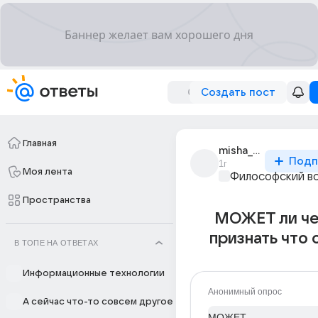
Создать пост
Главная
misha_chaikin_2
Подп
1г
Моя лента
Философский в
Пространства
МОЖЕТ ли че
признать что 
В ТОПЕ НА ОТВЕТАХ
Информационные технологии
Анонимный опрос
А сейчас что-то совсем другое
МОЖЕТ