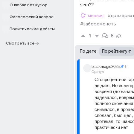
чего??
О любви без купюр
мнения
#презерва
Философский вопрос
#забеременеть
Политические дебаты
1
8
Смотреть все
По дате
По рейтингу
blackmagic2025
1г
Оракул
Стопроцентной гар
не дает. Но если п
вовремя (до начала
надевался, вовремя
полного окончания 
снимался, в процес
сползал, был цел, 
протекал, то шансо
практически нет. 