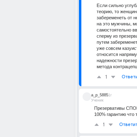
Если сильно углубл
теорию, то женщин
забеременеть от не
на это мужчины, м
самостоятельно вв
сперму из презерва
путем забеременеть
уже совсем казуисти
относится напрямую
надежности презер
метода контрацепци
1
Ответ
a_p_5885
1г
Ученик
Презервативы СПОР
100% гарантию что 
1
Ответи