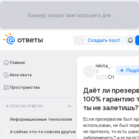
Создать пост
Главная
nikita_maiskii_77
Подп
1г
Моя лента
От колыбели
Пространства
Даёт ли презер
100% гарантию т
В ТОПЕ НА ОТВЕТАХ
ты не залетишь?
Если презерватив был пр
Информационные технологии
использован, не был порва
не протекло, то есть шанс
А сейчас что-то совсем другое
забеременеть? и если есть