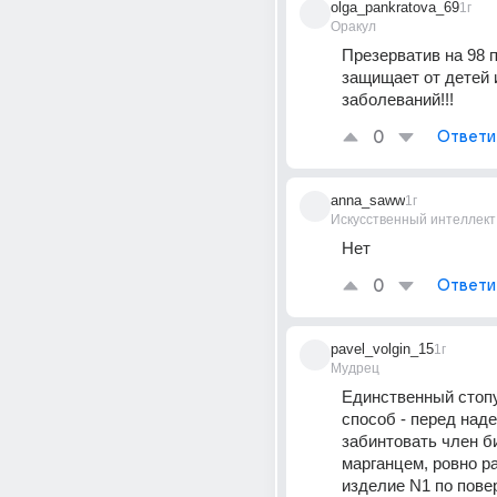
olga_pankratova_69
1г
Оракул
Презерватив на 98 п
защищает от детей и
заболеваний!!!
0
Ответи
anna_saww
1г
Искусственный интеллект
Нет
0
Ответи
pavel_volgin_15
1г
Мудрец
Единственный стоп
способ - перед наде
забинтовать член би
марганцем, ровно р
изделие N1 по повер