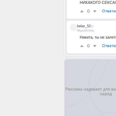
НИКАКОГО СЕКСА!;)
0
Ответи
belaz_52
1г
Мыслитель
Никита, ты не зале
0
Ответи