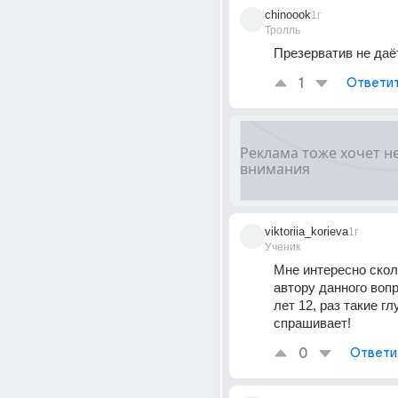
chinoook
1г
Тролль
Презерватив не даёт
1
Ответи
viktoriia_korieva
1г
Ученик
Мне интересно сколь
автору данного вопр
лет 12, раз такие гл
спрашивает!
0
Ответи