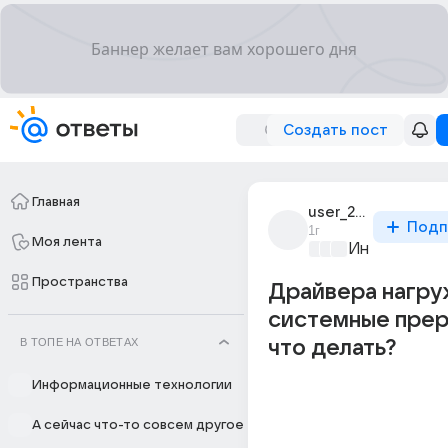
Создать пост
Главная
user_295129224
Подп
1г
Моя лента
Информацио
Пространства
Драйвера нагр
системные прер
В ТОПЕ НА ОТВЕТАХ
что делать?
Информационные технологии
А сейчас что-то совсем другое