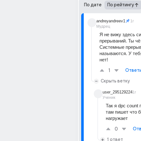
По дате
По рейтингу
andreyandreev1
1г
Мудрец
Я не вижу здесь с
прерываний. Ты чё 
Системные прерыв
называются. У тебя
нет!
1
Ответ
Скрыть ветку
user_295129224
1г
Ученик
Так я dpc count 
там пишет что б
нагружает
0
Отв
1 ответ