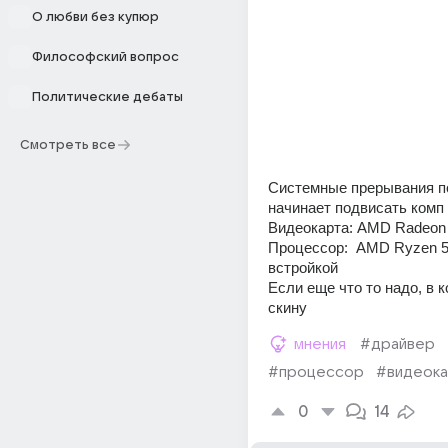
О любви без купюр
Философский вопрос
Политические дебаты
Смотреть все
Системные прерывания п
начинает подвисать комп 
Видеокарта: AMD Radeon 
Процессор:  AMD Ryzen 5 
встройкой
Если еще что то надо, в 
скину
мнения
#драйвер
#процессор
#видеока
0
14