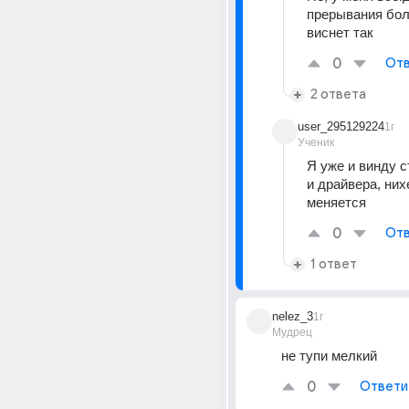
прерывания бол
виснет так
0
Отв
2 ответа
user_295129224
1г
Ученик
Я уже и винду с
и драйвера, нихе
меняется
0
Отв
1 ответ
nelez_3
1г
Мудрец
не тупи мелкий
0
Ответи