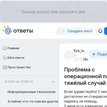
Создать пост
Главная
llya_runer
Подп
1г
Моя лента
Информацио
Пространства
Проблема с
операционной п
В ТОПЕ НА ОТВЕТАХ
тяжёлый случай
Всем здравствуйте! У мен
Информационные технологии
достаточно не стандартна
надеюсь на помощь. 
А сейчас что-то совсем другое
У меня есть компьютер, на