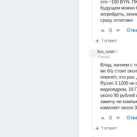
это ~100 BYN. ПК
будущем можно б
апгрейдить, зеон
сразу отлетают
0
Отве
1 ответ
llya_runer
1г
Ученик
Влад, начнем с то
мп б/у стоит окол
повезёт, это раз,
Ryzen 3 1200 не 
видеоядром, 16 Г
около 90 рублей и
замечу не компью
комплект около 
0
Отве
1 ответ