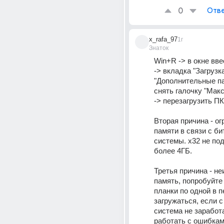
0
Отве
x_rafa_97
1г
Знаток
Win+R -> в окне ввес
-> вкладка "Загрузка
"Дополнительные па
снять галочку "Макс
-> перезагрузить ПК
Вторая причина - ог
памяти в связи с би
системы. х32 не по
более 4ГБ.
Третья причина - не
память, попробуйте 
планки по одной в п
загружаться, если с 
система не заработа
работать с ошибками