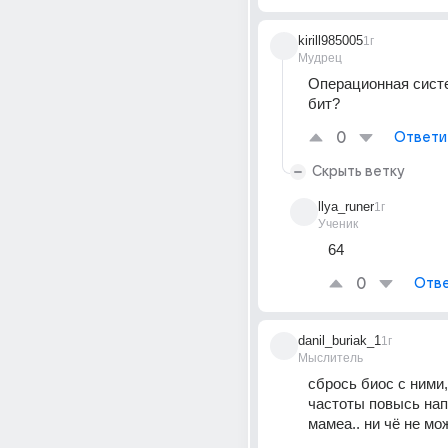
kirill985005
1г
Мудрец
Операционная систе
бит?
0
Ответи
Скрыть ветку
llya_runer
1г
Ученик
64
0
Отве
danil_buriak_1
1г
Мыслитель
сбрось биос с ними,
частоты повысь напр
мамеа.. ни чё не мо