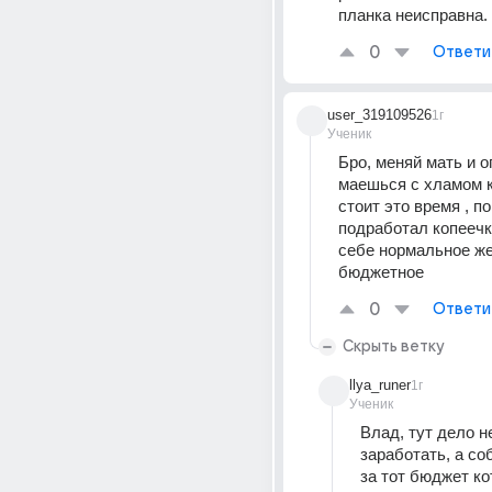
планка неисправна.
0
Ответи
user_319109526
1г
Ученик
Бро, меняй мать и о
маешься с хламом к
стоит это время , п
подработал копеечку
себе нормальное же
бюджетное
0
Ответи
Скрыть ветку
llya_runer
1г
Ученик
Влад, тут дело не
заработать, а со
за тот бюджет кот