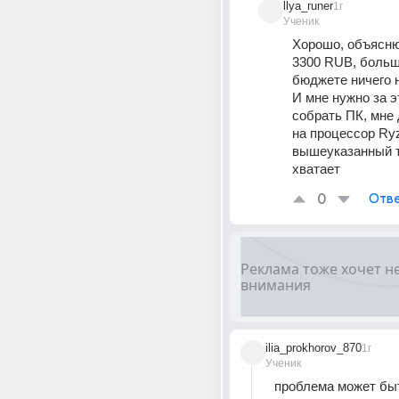
llya_runer
1г
Ученик
Хорошо, объясню
3300 RUB, больше
бюджете ничего не
И мне нужно за э
собрать ПК, мне 
на процессор Ryz
вышеуказанный то
хватает
0
Отве
ilia_prokhorov_870
1г
Ученик
проблема может быть