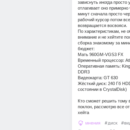
зависнуть иногда просто у
отлагивает оно примерно ч
минут сначала просто чер
рабочий курсор потом все
возвращается восвояси. 
По характеристикам, не о
внимание и не хейтите пож
сборка знакомому за мин
бюджет:
Мать 960GM-VGS3 FX
Временный процессор: Athl
Оперативная память: King
DDR3
Видеокарта: GT 630
Жёсткий диск: 240 Гб HDD
состоянии в CrystalDisk)
Кто сможет решить тому в
поклон, рассмотрю все от
хейта
мнения
#диск
#ви