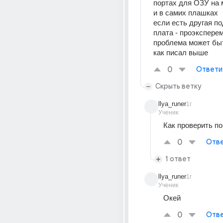
портах для ОЗУ на м
и в самих плашках
если есть другая по
плата - проэкспере
проблема может быт
как писал выше
0
Ответи
Скрыть ветку
llya_runer
1г
Ученик
Как проверить п
0
Отве
1 ответ
llya_runer
1г
Ученик
Окей
0
Отве