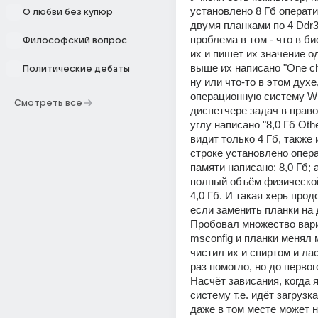
установлено 8 Гб операти
О любви без купюр
двумя планками по 4 Ddr3 
проблема в том - что в би
Философский вопрос
их и пишет их значение од
выше их написано "One ch
Политические дебаты
ну или что-то в этом духе,
операционную систему Win
Смотреть все
диспетчере задач в право
углу написано "8,0 Гб Othe
видит только 4 Гб, также и
строке установлено опера
памяти написано: 8,0 Гб; а
полный объём физической
4,0 Гб. И такая херь прод
если заменить планки на д
Пробовал множество вари
msconfig и планки менял 
чистил их и спиртом и лас
раз помогло, но до первог
Насчёт зависания, когда я
систему т.е. идёт загрузка
даже в том месте может н