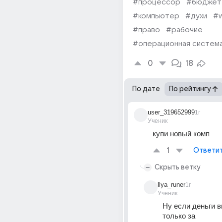
#процессор
#бюджет
#компьютер
#духи
#
#право
#рабочие
#операционная систем
0
18
По дате
По рейтингу
user_319652999
1г
Ученик
купи новый комп
1
Ответи
Скрыть ветку
llya_runer
1г
Ученик
Ну если деньги в
только за